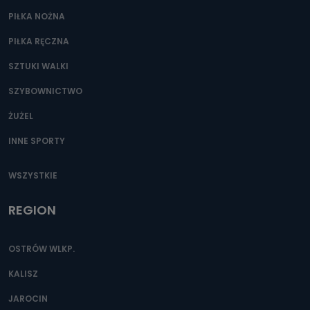
Przetwarzane kategorie Państwa danych osobowych to
dane, które pochodzą bezpośrednio od Państwa (lub
PIŁKA NOŻNA
zostały przekazane w Państwa imieniu) lub dane osobowe,
które zostały zebrane ze źródeł publicznie dostępnych, w
PIŁKA RĘCZNA
szczególności: imię i nazwisko, adres e-mail, telefon
kontaktowy, adres korespondencyjny. Odbiorcą Pastwa
danych osobowych są pracownicy i współpracownicy
SZTUKI WALKI
oraz partnerzy wspomagający administratora w jego
biznesowej działalności.
SZYBOWNICTWO
Jak skontaktować się z inspektorem
ŻUŻEL
danych osobowych?
INNE SPORTY
Można to zrobić pod numerem telefonu 62 735-51-05 lub
e-mailowo pod adresem: poczta@tvproart.pl
WSZYSTKIE
REGION
OSTRÓW WLKP.
KALISZ
JAROCIN