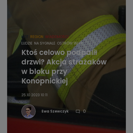
HOT
REGION
WIADOMOŚCI
LUDZIE
NA SYGNALE
OSTRÓW WLKP.
Ktoś celowo podpalił
drzwi? Akcja strażaków
w bloku przy
Konopnickiej
25.10.2023 10:11
0
Ewa Szewczyk