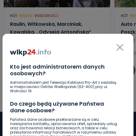
HOT
REGION
WIADOMOŚCI
HOT
RE
Raulin, Witkowska, Marciniak,
Auto r
Kowalska. „Odyseja Antonińska”
Poszk
dzień drugi [FOTO]
wyjść
07.08.2026 20:56
07.08.20
Kto jest administratorem danych
0
Aleksandra Barczak
osobowych?
Administratorem jest Telewizja Kablowa Pro-Art z siedzibą
w miejscowości Ostrów Wielkopolski (63-400) przy ul.
Wolności 19.
Do czego będą używane Państwa
dane osobowe?
Państwa dane osobowe przetwarzane są w celu
nawiązania kontaktu, opracowania ofert, sprzedaży usług
oraz zachowania relacji biznesowych, a także w celu
przesyłania informacji handlowych w rozumieniu ustawy