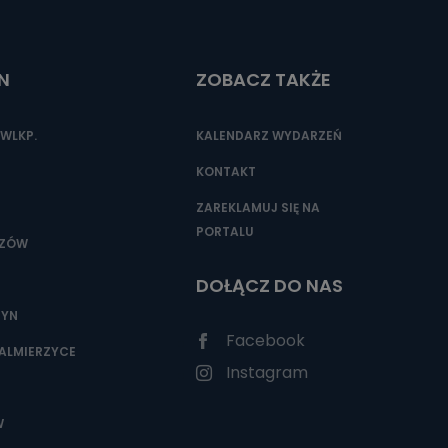
N
ZOBACZ TAKŻE
nio od
brane ze
taktowy,
WLKP.
KALENDARZ WYDARZEŃ
racownicy
KONTAKT
ZAREKLAMUJ SIĘ NA
PORTALU
SZÓW
DOŁĄCZ DO NAS
ZYN
Facebook
ALMIERZYCE
Instagram
W