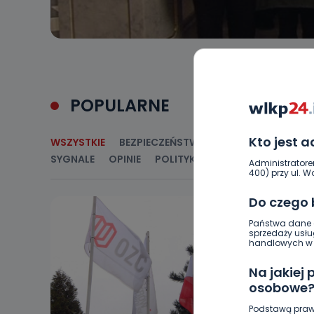
POPULARNE
Kto jest 
WSZYSTKIE
BEZPIECZEŃSTWO
CIEKAWOSTKI
E
SYGNALE
OPINIE
POLITYKA
RELIGIA
SAMORZ
Administratore
400) przy ul. Wo
Do czego
Państwa dane o
sprzedaży usłu
handlowych w r
Na jakiej
osobowe
Podstawą praw