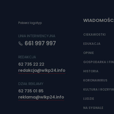
Do czasu wycof
uzasadnionego
Jakie da
WIADOMOŚC
Pobierz logotyp
Przetwarzane 
Państwa (lub z
źródeł publiczn
CIEKAWOSTKI
LINIA INTERWENCYJNA
adres korespo
oraz partnerzy
661 997 997
EDUKACJA
Jak skont
OPINIE
REDAKCJA
Można to zrob
poczta@tvproar
GOSPODARKA I FI
62 735 22 22
redakcja@wlkp24.info
HISTORIA
KORONAWIRUS
DZIAŁ REKLAMY
KULTURA I ROZRY
62 735 01 85
reklama@wlkp24.info
LUDZIE
NA SYGNALE