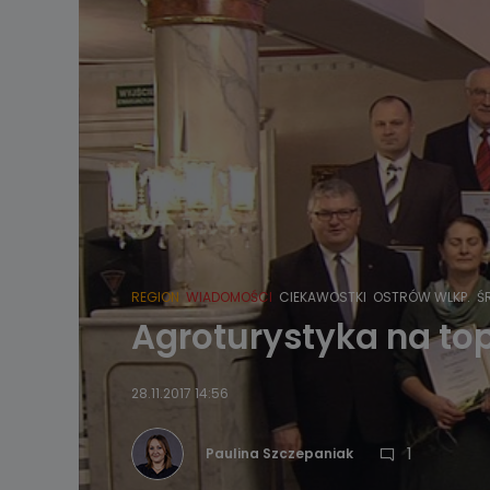
REGION
WIADOMOŚCI
CIEKAWOSTKI
OSTRÓW WLKP.
Ś
Agroturystyka na to
28.11.2017 14:56
1
Paulina Szczepaniak