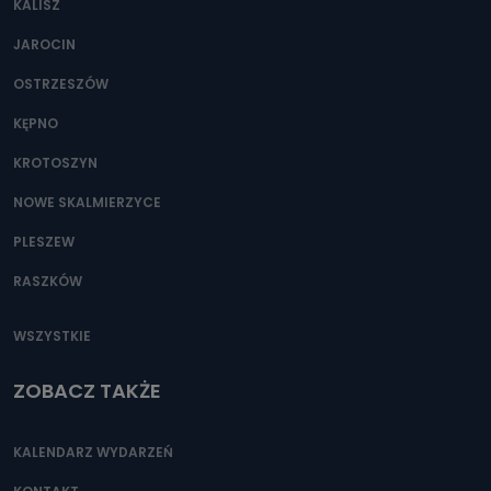
KALISZ
Można to zrobić pod numerem telefonu 62 735-51-05 lub
e-mailowo pod adresem: poczta@tvproart.pl
JAROCIN
OSTRZESZÓW
KĘPNO
KROTOSZYN
NOWE SKALMIERZYCE
PLESZEW
RASZKÓW
WSZYSTKIE
ZOBACZ TAKŻE
KALENDARZ WYDARZEŃ