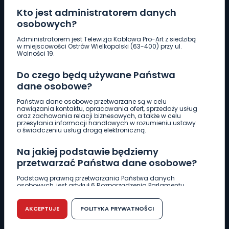
Kto jest administratorem danych
osobowych?
Pobierz logotyp
Administratorem jest Telewizja Kablowa Pro-Art z siedzibą
w miejscowości Ostrów Wielkopolski (63-400) przy ul.
Wolności 19.
LINIA INTERWENCYJNA
Do czego będą używane Państwa
661 997 997
dane osobowe?
Państwa dane osobowe przetwarzane są w celu
REDAKCJA
nawiązania kontaktu, opracowania ofert, sprzedaży usług
oraz zachowania relacji biznesowych, a także w celu
62 735 22 22
redakcja@wlkp24.info
przesyłania informacji handlowych w rozumieniu ustawy
o świadczeniu usług drogą elektroniczną.
DZIAŁ REKLAMY
Na jakiej podstawie będziemy
62 735 01 85
reklama@wlkp24.info
przetwarzać Państwa dane osobowe?
Podstawą prawną przetwarzania Państwa danych
osobowych, jest artykuł 6 Rozporządzenia Parlamentu
WIADOMOŚCI
Europejskiego i Rady (UE) 2016/679 z dnia 27 kwietnia 2016
r. w sprawie ochrony osób fizycznych w związku z
przetwarzaniem danych osobowych w sprawie
AKCEPTUJE
POLITYKA PRYWATNOŚCI
swobodnego przepływu takich danych oraz uchylenia
CIEKAWOSTKI
dyrektywy 95/46/WE (RODO).