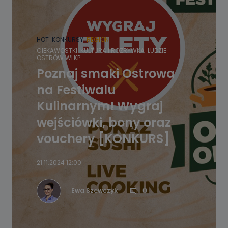
HOT
KONKURSY
REGION
CIEKAWOSTKI
KULTURA I ROZRYWKA
LUDZIE
OSTRÓW WLKP.
Poznaj smaki Ostrowa
na Festiwalu
Kulinarnym! Wygraj
wejściówki, bony oraz
vouchery [KONKURS]
21.11.2024 12:00
0
Ewa Szewczyk