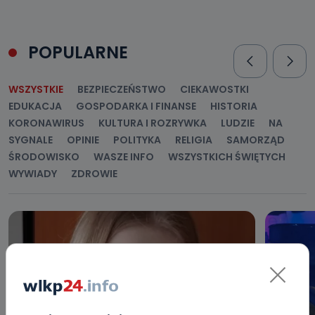
POPULARNE
WSZYSTKIE
BEZPIECZEŃSTWO
CIEKAWOSTKI
EDUKACJA
GOSPODARKA I FINANSE
HISTORIA
KORONAWIRUS
KULTURA I ROZRYWKA
LUDZIE
NA
SYGNALE
OPINIE
POLITYKA
RELIGIA
SAMORZĄD
ŚRODOWISKO
WASZE INFO
WSZYSTKICH ŚWIĘTYCH
WYWIADY
ZDROWIE