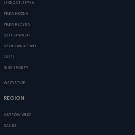
LEKKOATLETYKA
e-mailowo pod adresem: poczta@tvproart.pl
PIŁKA NOŻNA
PIŁKA RĘCZNA
SZTUKI WALKI
SZYBOWNICTWO
ŻUŻEL
INNE SPORTY
WSZYSTKIE
REGION
OSTRÓW WLKP.
KALISZ