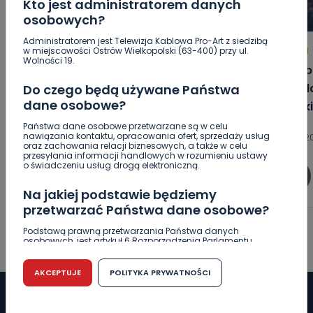
Kto jest administratorem danych
osobowych?
Administratorem jest Telewizja Kablowa Pro-Art z siedzibą
w miejscowości Ostrów Wielkopolski (63-400) przy ul.
HOT
REGION
WIADOMOŚCI
REGION
Wolności 19.
Zaginiona nastolatka. Policja czeka
Miał b
na informacje
składa
Do czego będą używane Państwa
dane osobowe?
kalisk
Państwa dane osobowe przetwarzane są w celu
nawiązania kontaktu, opracowania ofert, sprzedaży usług
06.08.2026 15:32
06.08.20
oraz zachowania relacji biznesowych, a także w celu
przesyłania informacji handlowych w rozumieniu ustawy
o świadczeniu usług drogą elektroniczną.
0
Arleta Zeidler
Na jakiej podstawie będziemy
przetwarzać Państwa dane osobowe?
Podstawą prawną przetwarzania Państwa danych
osobowych, jest artykuł 6 Rozporządzenia Parlamentu
Europejskiego i Rady (UE) 2016/679 z dnia 27 kwietnia 2016
r. w sprawie ochrony osób fizycznych w związku z
przetwarzaniem danych osobowych w sprawie
AKCEPTUJE
POLITYKA PRYWATNOŚCI
swobodnego przepływu takich danych oraz uchylenia
dyrektywy 95/46/WE (RODO).