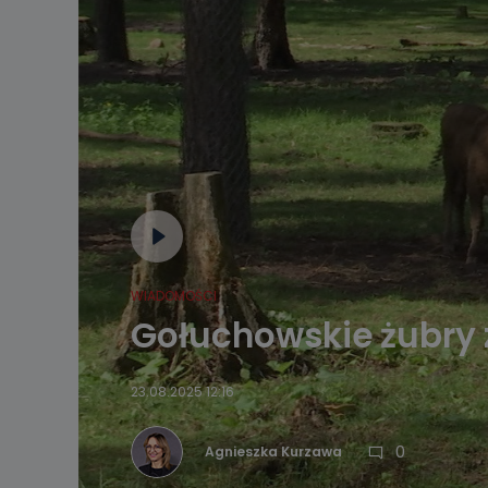
WIADOMOŚCI
Gołuchowskie żubry 
23.08.2025 12:16
0
Agnieszka Kurzawa