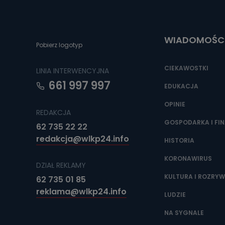
Do czasu wycof
uzasadnionego
Jakie da
WIADOMOŚC
Pobierz logotyp
Przetwarzane 
Państwa (lub z
źródeł publiczn
CIEKAWOSTKI
LINIA INTERWENCYJNA
adres korespo
oraz partnerzy
661 997 997
EDUKACJA
Jak skont
OPINIE
REDAKCJA
Można to zrob
poczta@tvproar
GOSPODARKA I FI
62 735 22 22
redakcja@wlkp24.info
HISTORIA
KORONAWIRUS
DZIAŁ REKLAMY
KULTURA I ROZRY
62 735 01 85
reklama@wlkp24.info
LUDZIE
NA SYGNALE