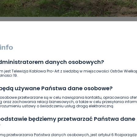
administratorem danych osobowych?
DUKACJA
GOSPODARKA I FINANSE
HISTORIA
KORONAWI
ĄD
ŚRODOWISKO
WASZE INFO
WSZYSTKICH ŚWIĘTYCH
m jest Telewizja Kablowa Pro-Art z siedzibą w miejscowości Ostrów Wielkop
lności 19.
 będą używane Państwa dane osobowe?
sobowe przetwarzane są w celu nawiązania kontaktu, opracowania ofert
g oraz zachowania relacji biznesowych, a także w celu przesyłania inform
ozumieniu ustawy o świadczeniu usług drogą elektroniczną.
 podstawie będziemy przetwarzać Państwa dane
?
ną przetwarzania Państwa danych osobowych, jest artykuł 6 Rozporządz