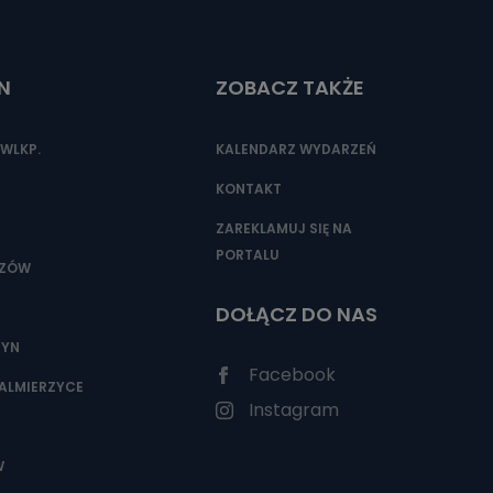
N
ZOBACZ TAKŻE
nio od
brane ze
taktowy,
WLKP.
KALENDARZ WYDARZEŃ
racownicy
KONTAKT
ZAREKLAMUJ SIĘ NA
PORTALU
SZÓW
DOŁĄCZ DO NAS
ZYN
Facebook
ALMIERZYCE
Instagram
W