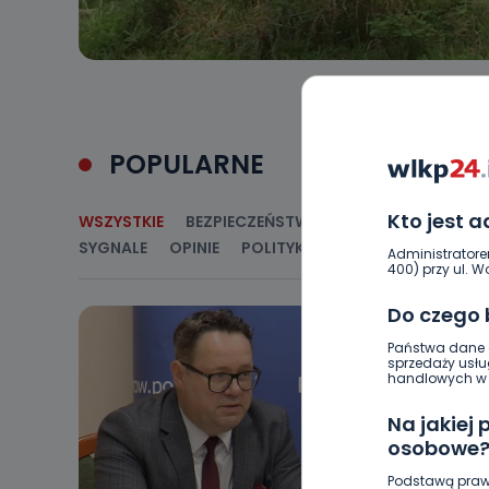
POPULARNE
Kto jest 
WSZYSTKIE
BEZPIECZEŃSTWO
CIEKAWOSTKI
E
SYGNALE
OPINIE
POLITYKA
RELIGIA
SAMORZ
Administratore
400) przy ul. Wo
Do czego
Państwa dane o
sprzedaży usłu
handlowych w r
Na jakiej
osobowe
Podstawą praw