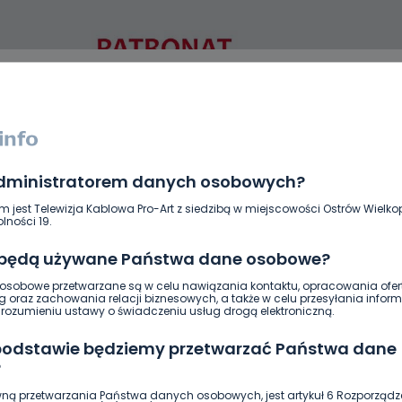
administratorem danych osobowych?
DUKACJA
GOSPODARKA I FINANSE
HISTORIA
KORONAWI
ĄD
ŚRODOWISKO
WASZE INFO
WSZYSTKICH ŚWIĘTYCH
m jest Telewizja Kablowa Pro-Art z siedzibą w miejscowości Ostrów Wielkop
lności 19.
 będą używane Państwa dane osobowe?
sobowe przetwarzane są w celu nawiązania kontaktu, opracowania ofert
g oraz zachowania relacji biznesowych, a także w celu przesyłania inform
ozumieniu ustawy o świadczeniu usług drogą elektroniczną.
 podstawie będziemy przetwarzać Państwa dane
?
ną przetwarzania Państwa danych osobowych, jest artykuł 6 Rozporządz