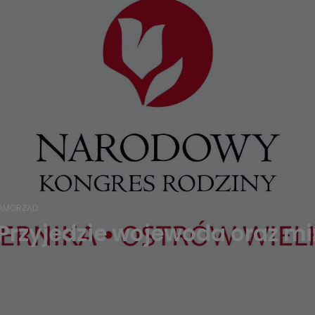
AMORZĄD
Przyjedzie wojewoda oraz mi