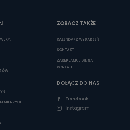
N
ZOBACZ TAKŻE
nio od
brane ze
taktowy,
WLKP.
KALENDARZ WYDARZEŃ
racownicy
KONTAKT
ZAREKLAMUJ SIĘ NA
PORTALU
SZÓW
DOŁĄCZ DO NAS
ZYN
Facebook
ALMIERZYCE
Instagram
W