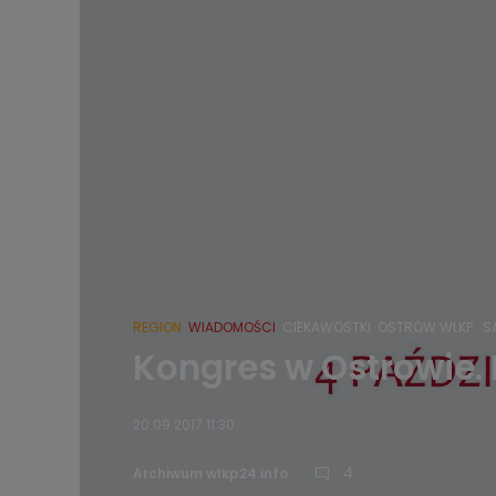
REGION
WIADOMOŚCI
CIEKAWOSTKI
OSTRÓW WLKP.
S
Kongres w Ostrowie. 
20.09.2017 11:30
4
Archiwum wlkp24.info