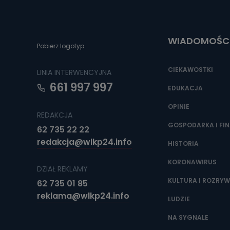
Do czasu wycof
uzasadnionego
Jakie da
WIADOMOŚC
Pobierz logotyp
Przetwarzane 
Państwa (lub z
źródeł publiczn
CIEKAWOSTKI
LINIA INTERWENCYJNA
adres korespo
oraz partnerzy
661 997 997
EDUKACJA
Jak skont
OPINIE
REDAKCJA
Można to zrob
poczta@tvproar
GOSPODARKA I FI
62 735 22 22
redakcja@wlkp24.info
HISTORIA
KORONAWIRUS
DZIAŁ REKLAMY
KULTURA I ROZRY
62 735 01 85
reklama@wlkp24.info
LUDZIE
NA SYGNALE