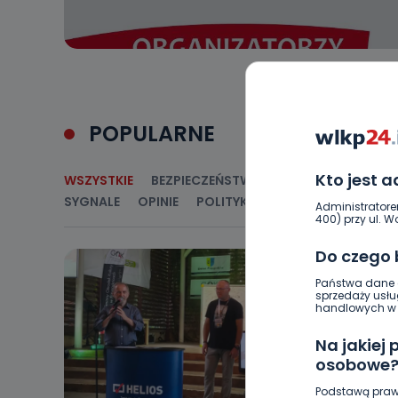
POPULARNE
Kto jest 
WSZYSTKIE
BEZPIECZEŃSTWO
CIEKAWOSTKI
E
SYGNALE
OPINIE
POLITYKA
RELIGIA
SAMORZ
Administratore
400) przy ul. Wo
Do czego
Państwa dane o
sprzedaży usłu
handlowych w r
Na jakiej
osobowe
Podstawą praw