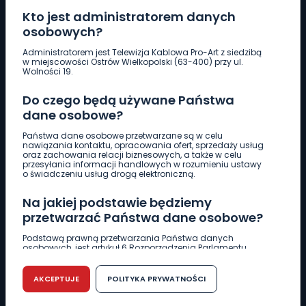
Kto jest administratorem danych
osobowych?
Pobierz logotyp
Administratorem jest Telewizja Kablowa Pro-Art z siedzibą
w miejscowości Ostrów Wielkopolski (63-400) przy ul.
Wolności 19.
LINIA INTERWENCYJNA
Do czego będą używane Państwa
661 997 997
dane osobowe?
Państwa dane osobowe przetwarzane są w celu
REDAKCJA
nawiązania kontaktu, opracowania ofert, sprzedaży usług
oraz zachowania relacji biznesowych, a także w celu
62 735 22 22
redakcja@wlkp24.info
przesyłania informacji handlowych w rozumieniu ustawy
o świadczeniu usług drogą elektroniczną.
DZIAŁ REKLAMY
Na jakiej podstawie będziemy
62 735 01 85
reklama@wlkp24.info
przetwarzać Państwa dane osobowe?
Podstawą prawną przetwarzania Państwa danych
osobowych, jest artykuł 6 Rozporządzenia Parlamentu
WIADOMOŚCI
Europejskiego i Rady (UE) 2016/679 z dnia 27 kwietnia 2016
r. w sprawie ochrony osób fizycznych w związku z
przetwarzaniem danych osobowych w sprawie
AKCEPTUJE
POLITYKA PRYWATNOŚCI
swobodnego przepływu takich danych oraz uchylenia
CIEKAWOSTKI
dyrektywy 95/46/WE (RODO).