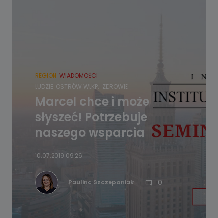
REGION
WIADOMOŚCI
LUDZIE
OSTRÓW WLKP.
ZDROWIE
Marcel chce i może
słyszeć! Potrzebuje
naszego wsparcia
10.07.2019 09:26
0
Paulina Szczepaniak