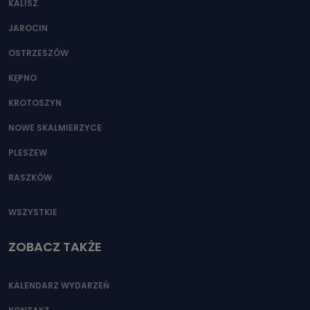
KALISZ
Można to zrobić pod numerem telefonu 62 735-51-05 lub
e-mailowo pod adresem: poczta@tvproart.pl
JAROCIN
OSTRZESZÓW
KĘPNO
KROTOSZYN
NOWE SKALMIERZYCE
PLESZEW
RASZKÓW
WSZYSTKIE
ZOBACZ TAKŻE
KALENDARZ WYDARZEŃ