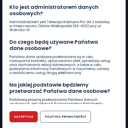
Kto jest administratorem danych
osobowych?
Pobierz logotyp
Administratorem jest Telewizja Kablowa Pro-Art z siedzibą
w miejscowości Ostrów Wielkopolski (63-400) przy ul.
Wolności 19.
LINIA INTERWENCYJNA
Do czego będą używane Państwa
661 997 997
dane osobowe?
Państwa dane osobowe przetwarzane są w celu
REDAKCJA
nawiązania kontaktu, opracowania ofert, sprzedaży usług
oraz zachowania relacji biznesowych, a także w celu
62 735 22 22
redakcja@wlkp24.info
przesyłania informacji handlowych w rozumieniu ustawy
o świadczeniu usług drogą elektroniczną.
DZIAŁ REKLAMY
Na jakiej podstawie będziemy
62 735 01 85
reklama@wlkp24.info
przetwarzać Państwa dane osobowe?
Podstawą prawną przetwarzania Państwa danych
osobowych, jest artykuł 6 Rozporządzenia Parlamentu
WIADOMOŚCI
Europejskiego i Rady (UE) 2016/679 z dnia 27 kwietnia 2016
r. w sprawie ochrony osób fizycznych w związku z
przetwarzaniem danych osobowych w sprawie
AKCEPTUJE
POLITYKA PRYWATNOŚCI
swobodnego przepływu takich danych oraz uchylenia
CIEKAWOSTKI
dyrektywy 95/46/WE (RODO).