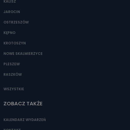
KALISZ
Można to zrobić pod numerem telefonu 62 735-51-05 lub
e-mailowo pod adresem: poczta@tvproart.pl
JAROCIN
OSTRZESZÓW
KĘPNO
KROTOSZYN
NOWE SKALMIERZYCE
PLESZEW
RASZKÓW
WSZYSTKIE
ZOBACZ TAKŻE
KALENDARZ WYDARZEŃ