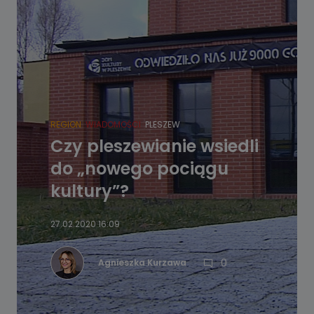
REGION
WIADOMOŚCI
PLESZEW
Czy pleszewianie wsiedli
do „nowego pociągu
kultury”?
27.02.2020 16:09
0
Agnieszka Kurzawa