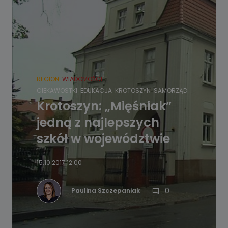
REGION
WIADOMOŚCI
CIEKAWOSTKI
EDUKACJA
KROTOSZYN
SAMORZĄD
Krotoszyn: „Mięśniak”
jedną z najlepszych
szkół w województwie
15.10.2017 12:00
0
Paulina Szczepaniak