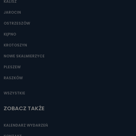
KALISZ
Można to zrobić pod numerem telefonu 62 735-51-05 lub
e-mailowo pod adresem: poczta@tvproart.pl
JAROCIN
OSTRZESZÓW
KĘPNO
KROTOSZYN
NOWE SKALMIERZYCE
PLESZEW
RASZKÓW
WSZYSTKIE
ZOBACZ TAKŻE
KALENDARZ WYDARZEŃ