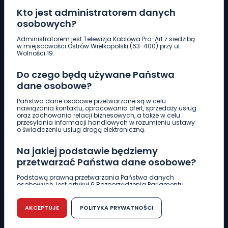
Kto jest administratorem danych
osobowych?
Pobierz logotyp
Administratorem jest Telewizja Kablowa Pro-Art z siedzibą
w miejscowości Ostrów Wielkopolski (63-400) przy ul.
Wolności 19.
LINIA INTERWENCYJNA
Do czego będą używane Państwa
661 997 997
dane osobowe?
Państwa dane osobowe przetwarzane są w celu
REDAKCJA
nawiązania kontaktu, opracowania ofert, sprzedaży usług
oraz zachowania relacji biznesowych, a także w celu
62 735 22 22
redakcja@wlkp24.info
przesyłania informacji handlowych w rozumieniu ustawy
o świadczeniu usług drogą elektroniczną.
DZIAŁ REKLAMY
Na jakiej podstawie będziemy
62 735 01 85
reklama@wlkp24.info
przetwarzać Państwa dane osobowe?
Podstawą prawną przetwarzania Państwa danych
osobowych, jest artykuł 6 Rozporządzenia Parlamentu
WIADOMOŚCI
Europejskiego i Rady (UE) 2016/679 z dnia 27 kwietnia 2016
r. w sprawie ochrony osób fizycznych w związku z
przetwarzaniem danych osobowych w sprawie
AKCEPTUJE
POLITYKA PRYWATNOŚCI
swobodnego przepływu takich danych oraz uchylenia
CIEKAWOSTKI
dyrektywy 95/46/WE (RODO).