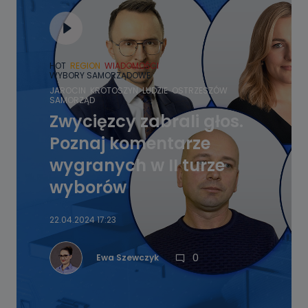
HOT
REGION
WIADOMOŚCI
WYBORY SAMORZĄDOWE
JAROCIN
KROTOSZYN
LUDZIE
OSTRZESZÓW
SAMORZĄD
Zwycięzcy zabrali głos.
Poznaj komentarze
wygranych w II turze
wyborów
22.04.2024 17:23
0
Ewa Szewczyk