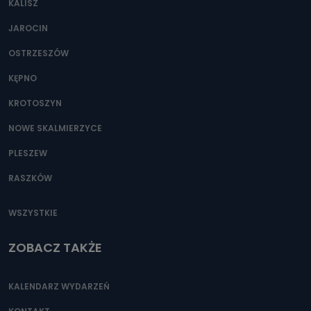
KALISZ
Można to zrobić pod numerem telefonu 62 735-51-05 lub
e-mailowo pod adresem: poczta@tvproart.pl
JAROCIN
OSTRZESZÓW
KĘPNO
KROTOSZYN
NOWE SKALMIERZYCE
PLESZEW
RASZKÓW
WSZYSTKIE
ZOBACZ TAKŻE
KALENDARZ WYDARZEŃ