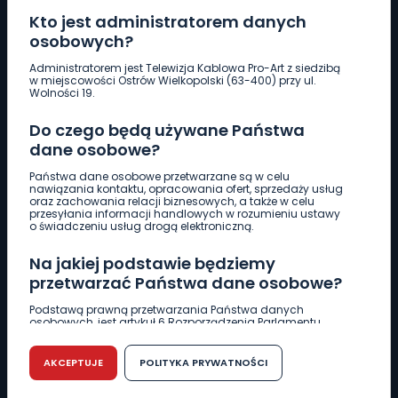
Kto jest administratorem danych
osobowych?
Pobierz logotyp
Administratorem jest Telewizja Kablowa Pro-Art z siedzibą
w miejscowości Ostrów Wielkopolski (63-400) przy ul.
Wolności 19.
LINIA INTERWENCYJNA
Do czego będą używane Państwa
661 997 997
dane osobowe?
Państwa dane osobowe przetwarzane są w celu
REDAKCJA
nawiązania kontaktu, opracowania ofert, sprzedaży usług
oraz zachowania relacji biznesowych, a także w celu
62 735 22 22
redakcja@wlkp24.info
przesyłania informacji handlowych w rozumieniu ustawy
o świadczeniu usług drogą elektroniczną.
DZIAŁ REKLAMY
Na jakiej podstawie będziemy
62 735 01 85
reklama@wlkp24.info
przetwarzać Państwa dane osobowe?
Podstawą prawną przetwarzania Państwa danych
osobowych, jest artykuł 6 Rozporządzenia Parlamentu
WIADOMOŚCI
Europejskiego i Rady (UE) 2016/679 z dnia 27 kwietnia 2016
r. w sprawie ochrony osób fizycznych w związku z
przetwarzaniem danych osobowych w sprawie
AKCEPTUJE
POLITYKA PRYWATNOŚCI
swobodnego przepływu takich danych oraz uchylenia
CIEKAWOSTKI
dyrektywy 95/46/WE (RODO).