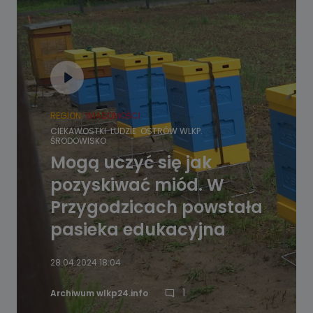
REGION
WIADOMOŚCI
CIEKAWOSTKI
LUDZIE
OSTRÓW WLKP.
ŚRODOWISKO
Mogą uczyć się jak
pozyskiwać miód. W
Przygodzicach powstała
pasieka edukacyjna
28.04.2024 18:04
1
Archiwum wlkp24.info