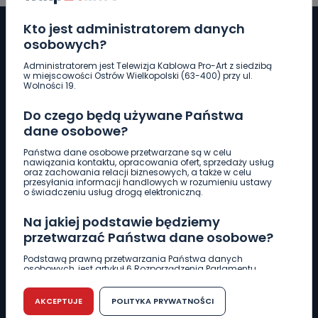
Kto jest administratorem danych
osobowych?
Administratorem jest Telewizja Kablowa Pro-Art z siedzibą
Pobierz logotyp
w miejscowości Ostrów Wielkopolski (63-400) przy ul.
Wolności 19.
LINIA INTERWENCYJNA
Do czego będą używane Państwa
661 997 997
dane osobowe?
Państwa dane osobowe przetwarzane są w celu
nawiązania kontaktu, opracowania ofert, sprzedaży usług
REDAKCJA
oraz zachowania relacji biznesowych, a także w celu
przesyłania informacji handlowych w rozumieniu ustawy
62 735 22 22
redakcja@wlkp24.info
o świadczeniu usług drogą elektroniczną.
Na jakiej podstawie będziemy
DZIAŁ REKLAMY
przetwarzać Państwa dane osobowe?
62 735 01 85
reklama@wlkp24.info
Podstawą prawną przetwarzania Państwa danych
osobowych, jest artykuł 6 Rozporządzenia Parlamentu
Europejskiego i Rady (UE) 2016/679 z dnia 27 kwietnia 2016
WIADOMOŚCI
r. w sprawie ochrony osób fizycznych w związku z
przetwarzaniem danych osobowych w sprawie
AKCEPTUJE
POLITYKA PRYWATNOŚCI
swobodnego przepływu takich danych oraz uchylenia