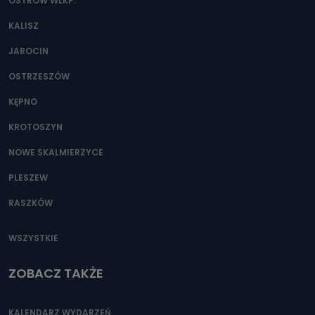
danych osobowych?
OSTRÓW WLKP.
Można to zrobić pod numerem telefonu 62 735-51-05 lub
KALISZ
e-mailowo pod adresem: poczta@tvproart.pl
JAROCIN
OSTRZESZÓW
KĘPNO
KROTOSZYN
NOWE SKALMIERZYCE
PLESZEW
RASZKÓW
WSZYSTKIE
ZOBACZ TAKŻE
KALENDARZ WYDARZEŃ