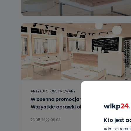
ARTYKUŁ SPONSOROWANY
Wiosenna promocja w KODANO Optyk!
Wszystkie oprawki okularowe za 1zł!
Kto jest 
23.05.2022 09:03
Administratore