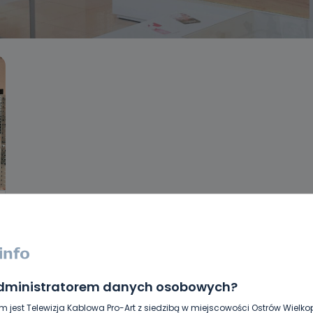
administratorem danych osobowych?
m jest Telewizja Kablowa Pro-Art z siedzibą w miejscowości Ostrów Wielkop