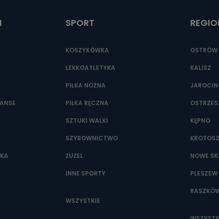
t.pl
I
SPORT
REGIO
KOSZYKÓWKA
OSTRÓW 
LEKKOATLETYKA
KALISZ
PIŁKA NOŻNA
JAROCIN
NANSE
PIŁKA RĘCZNA
OSTRZE
SZTUKI WALKI
KĘPNO
SZYBOWNICTWO
KROTOS
WKA
ŻUŻEL
NOWE SK
INNE SPORTY
PLESZEW
RASZKÓ
WSZYSTKIE
WSZYSTK