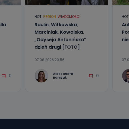
e
HOT
REGION
WIADOMOŚCI
HOT
dla
Raulin, Witkowska,
Aut
ania od
. Wolności
Marciniak, Kowalska.
Po
że żądania
„Odyseja Antonińska”
ni
enia
dzień drugi [FOTO]
07.08.2026 20:56
07.0
Aleksandra
0
0
Barczak
nio od
brane ze
taktowy,
racownicy