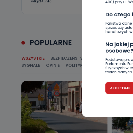
0
wlkp24.info
400) przy ul. Wo
Do czego
Państwa dane o
sprzedaży usłu
handlowych w r
POPULARNE
Na jakiej
osobowe
WSZYSTKIE
BEZPIECZEŃSTWO
CIEKAWOSTKI
E
Podstawą praw
Parlamentu Euro
SYGNALE
OPINIE
POLITYKA
RELIGIA
SAMORZ
fizycznych w 
takich danych 
Czy jest 
AKCEPTUJE
Podanie danyc
nie stanowi wa
związane z ża
wybrany sposób
Pro-Art z siedz
Kiedy i 
Telewizja Kablo