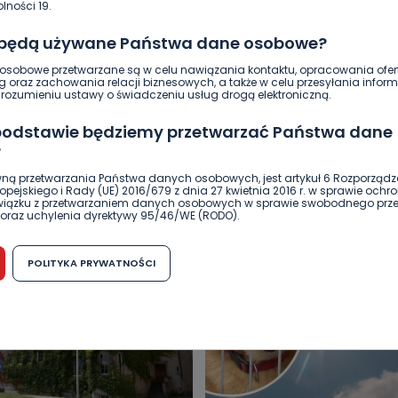
lności 19.
 będą używane Państwa dane osobowe?
sobowe przetwarzane są w celu nawiązania kontaktu, opracowania ofert
g oraz zachowania relacji biznesowych, a także w celu przesyłania inform
ozumieniu ustawy o świadczeniu usług drogą elektroniczną.
 podstawie będziemy przetwarzać Państwa dane
?
DUKACJA
GOSPODARKA I FINANSE
HISTORIA
KORONAWI
ną przetwarzania Państwa danych osobowych, jest artykuł 6 Rozporządz
pejskiego i Rady (UE) 2016/679 z dnia 27 kwietnia 2016 r. w sprawie ochr
ĄD
ŚRODOWISKO
WASZE INFO
WSZYSTKICH ŚWIĘTYCH
związku z przetwarzaniem danych osobowych w sprawie swobodnego prz
oraz uchylenia dyrektywy 95/46/WE (RODO).
możliwość cofnięcia zgody?
POLITYKA PRYWATNOŚCI
h osobowych jest dobrowolne, nie jest wymogiem ustawowym lub umo
runku zawarcia umowy. Cofnięcie zgody jest możliwe na każdym etapie i ni
dnymi negatywnymi konsekwencjami. Cofnięcia zgody można dokonać w
 (e-mail, poczta tradycyjna) tak, aby dotarła do wiadomości Telewizji 
ibą w miejscowości Ostrów Wielkopolski (63-400) przy ul. Wolności 19.
komu możemy przekazać Państwa dane?
wa Pro-Art z siedzibą w miejscowości Ostrów Wielkopolski (63-400) przy u