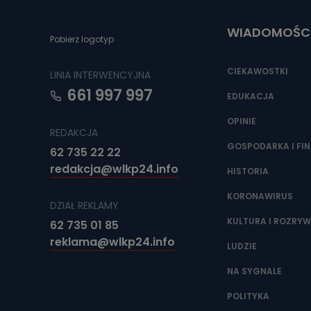
poczta@tvproar
WIADOMOŚC
Pobierz logotyp
CIEKAWOSTKI
LINIA INTERWENCYJNA
661 997 997
EDUKACJA
OPINIE
REDAKCJA
GOSPODARKA I FI
62 735 22 22
redakcja@wlkp24.info
HISTORIA
KORONAWIRUS
DZIAŁ REKLAMY
KULTURA I ROZRY
62 735 01 85
reklama@wlkp24.info
LUDZIE
NA SYGNALE
POLITYKA