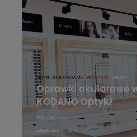
ARTYKUŁ SPONSOROWANY
WIADOMOŚCI
ZDROWIE
Oprawki okularowe w
KODANO Optyk!
13.03.2023 14:56
0
wlkp24.info