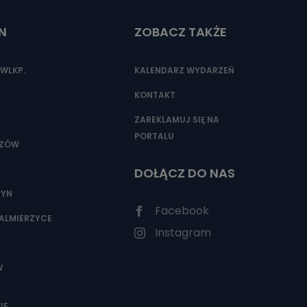
N
ZOBACZ TAKŻE
WLKP.
KALENDARZ WYDARZEŃ
KONTAKT
ZAREKLAMUJ SIĘ NA
PORTALU
SZÓW
DOŁĄCZ DO NAS
ZYN
Facebook
ALMIERZYCE
Instagram
W
IE