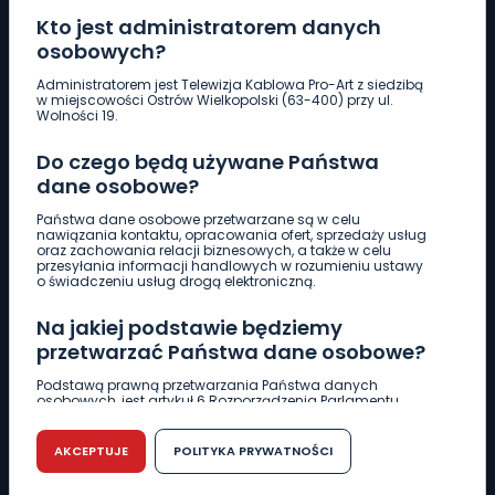
Kto jest administratorem danych
osobowych?
Pobierz logotyp
Administratorem jest Telewizja Kablowa Pro-Art z siedzibą
w miejscowości Ostrów Wielkopolski (63-400) przy ul.
Wolności 19.
LINIA INTERWENCYJNA
Do czego będą używane Państwa
661 997 997
dane osobowe?
Państwa dane osobowe przetwarzane są w celu
REDAKCJA
nawiązania kontaktu, opracowania ofert, sprzedaży usług
oraz zachowania relacji biznesowych, a także w celu
62 735 22 22
redakcja@wlkp24.info
przesyłania informacji handlowych w rozumieniu ustawy
o świadczeniu usług drogą elektroniczną.
DZIAŁ REKLAMY
Na jakiej podstawie będziemy
62 735 01 85
reklama@wlkp24.info
przetwarzać Państwa dane osobowe?
Podstawą prawną przetwarzania Państwa danych
osobowych, jest artykuł 6 Rozporządzenia Parlamentu
WIADOMOŚCI
Europejskiego i Rady (UE) 2016/679 z dnia 27 kwietnia 2016
r. w sprawie ochrony osób fizycznych w związku z
przetwarzaniem danych osobowych w sprawie
AKCEPTUJE
POLITYKA PRYWATNOŚCI
swobodnego przepływu takich danych oraz uchylenia
CIEKAWOSTKI
dyrektywy 95/46/WE (RODO).