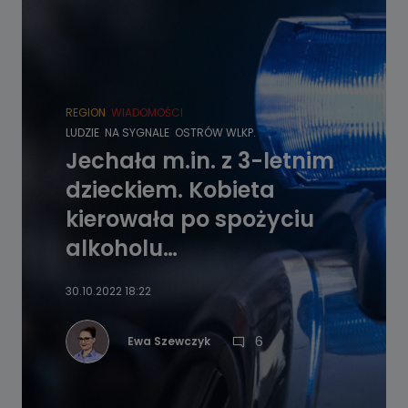
REGION
WIADOMOŚCI
LUDZIE
NA SYGNALE
OSTRÓW WLKP.
Jechała m.in. z 3-letnim
dzieckiem. Kobieta
kierowała po spożyciu
alkoholu…
30.10.2022 18:22
6
Ewa Szewczyk