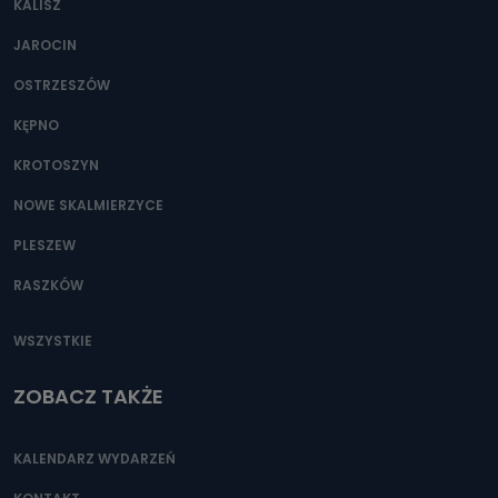
KALISZ
Można to zrobić pod numerem telefonu 62 735-51-05 lub
e-mailowo pod adresem: poczta@tvproart.pl
JAROCIN
OSTRZESZÓW
KĘPNO
KROTOSZYN
NOWE SKALMIERZYCE
PLESZEW
RASZKÓW
WSZYSTKIE
ZOBACZ TAKŻE
KALENDARZ WYDARZEŃ