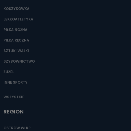
Jakie dane osobowe przetwarzamy?
KOSZYKÓWKA
Przetwarzane kategorie Państwa danych osobowych to
dane, które pochodzą bezpośrednio od Państwa (lub
LEKKOATLETYKA
zostały przekazane w Państwa imieniu) lub dane osobowe,
które zostały zebrane ze źródeł publicznie dostępnych, w
szczególności: imię i nazwisko, adres e-mail, telefon
PIŁKA NOŻNA
kontaktowy, adres korespondencyjny. Odbiorcą Pastwa
danych osobowych są pracownicy i współpracownicy
PIŁKA RĘCZNA
oraz partnerzy wspomagający administratora w jego
biznesowej działalności.
SZTUKI WALKI
Jak skontaktować się z inspektorem
SZYBOWNICTWO
danych osobowych?
ŻUŻEL
Można to zrobić pod numerem telefonu 62 735-51-05 lub
e-mailowo pod adresem: poczta@tvproart.pl
INNE SPORTY
WSZYSTKIE
REGION
OSTRÓW WLKP.