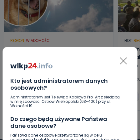
REGION
WIADOMOŚCI
HOT
RE
Upały i burze. Porady dla właścicieli
Raulin
zwierząt [WIDEO]
Kowal
dzień
08.08.2026 08:55
07.08.2
Kto jest administratorem danych
osobowych?
0
Paulina Szczepaniak
Administratorem jest Telewizja Kablowa Pro-Art z siedzibą
w miejscowości Ostrów Wielkopolski (63-400) przy ul.
Wolności 19.
Do czego będą używane Państwa
dane osobowe?
Państwa dane osobowe przetwarzane są w celu
nawiązania kontaktu, opracowania ofert, sprzedaży usług