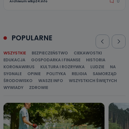
0
Archiwum wlkp24.info
POPULARNE
WSZYSTKIE
BEZPIECZEŃSTWO
CIEKAWOSTKI
EDUKACJA
GOSPODARKA I FINANSE
HISTORIA
KORONAWIRUS
KULTURA I ROZRYWKA
LUDZIE
NA
SYGNALE
OPINIE
POLITYKA
RELIGIA
SAMORZĄD
ŚRODOWISKO
WASZE INFO
WSZYSTKICH ŚWIĘTYCH
WYWIADY
ZDROWIE