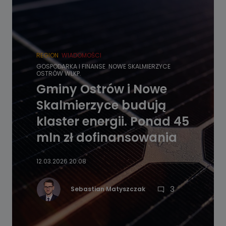
REGION
WIADOMOŚCI
GOSPODARKA I FINANSE
NOWE SKALMIERZYCE
OSTRÓW WLKP.
Gminy Ostrów i Nowe
Skalmierzyce budują
klaster energii. Ponad 45
mln zł dofinansowania
12.03.2026 20:08
3
Sebastian Matyszczak