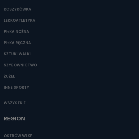
Jakie dane osobowe przetwarzamy?
KOSZYKÓWKA
Przetwarzane kategorie Państwa danych osobowych to
dane, które pochodzą bezpośrednio od Państwa (lub
LEKKOATLETYKA
zostały przekazane w Państwa imieniu) lub dane osobowe,
które zostały zebrane ze źródeł publicznie dostępnych, w
szczególności: imię i nazwisko, adres e-mail, telefon
PIŁKA NOŻNA
kontaktowy, adres korespondencyjny. Odbiorcą Pastwa
danych osobowych są pracownicy i współpracownicy
PIŁKA RĘCZNA
oraz partnerzy wspomagający administratora w jego
biznesowej działalności.
SZTUKI WALKI
Jak skontaktować się z inspektorem
SZYBOWNICTWO
danych osobowych?
ŻUŻEL
Można to zrobić pod numerem telefonu 62 735-51-05 lub
e-mailowo pod adresem: poczta@tvproart.pl
INNE SPORTY
WSZYSTKIE
REGION
OSTRÓW WLKP.