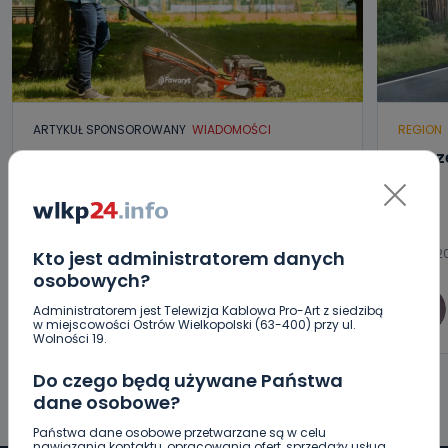
ARTYKUŁ SPONSOROWANY
WIADOMOŚCI
REGION
Jak prawidłowo kosić trawę w czasie
Zderze
letnich upałów?
korki
06.08.20
Kto jest administratorem danych
osobowych?
06.08.2026 17:05
Administratorem jest Telewizja Kablowa Pro-Art z siedzibą
0
wlkp24.info
w miejscowości Ostrów Wielkopolski (63-400) przy ul.
Wolności 19.
Do czego będą używane Państwa
dane osobowe?
Państwa dane osobowe przetwarzane są w celu
nawiązania kontaktu, opracowania ofert, sprzedaży usług