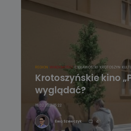
REGION
WIADOMOŚCI
CIEKAWOSTKI
KROTOSZYN
KULT
Krotoszyńskie kino „
wyglądać?
15.02.2021 15:22
4
Ewa Szewczyk