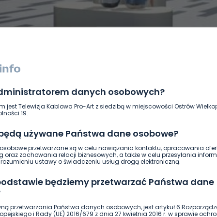
administratorem danych osobowych?
DUKACJA
GOSPODARKA I FINANSE
HISTORIA
KORONAWI
m jest Telewizja Kablowa Pro-Art z siedzibą w miejscowości Ostrów Wielkop
ĄD
ŚRODOWISKO
WASZE INFO
WSZYSTKICH ŚWIĘTYCH
lności 19.
 będą używane Państwa dane osobowe?
sobowe przetwarzane są w celu nawiązania kontaktu, opracowania ofert
g oraz zachowania relacji biznesowych, a także w celu przesyłania inform
ozumieniu ustawy o świadczeniu usług drogą elektroniczną.
 podstawie będziemy przetwarzać Państwa dane
?
ną przetwarzania Państwa danych osobowych, jest artykuł 6 Rozporządz
pejskiego i Rady (UE) 2016/679 z dnia 27 kwietnia 2016 r. w sprawie ochr