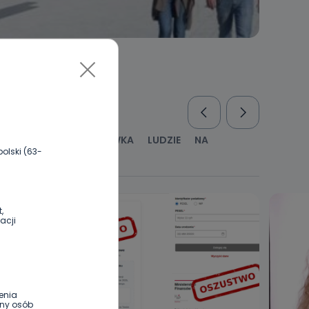
RUS
KULTURA I ROZRYWKA
LUDZIE
NA
olski (63-
WYWIADY
ZDROWIE
,
acji
enia
ony osób