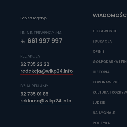
Do czasu wycof
uzasadnionego
WIADOMOŚC
Jakie da
Pobierz logotyp
Przetwarzane 
Państwa (lub z
CIEKAWOSTKI
LINIA INTERWENCYJNA
źródeł publiczn
adres korespo
661 997 997
oraz partnerzy
EDUKACJA
OPINIE
Jak skont
REDAKCJA
Można to zrob
GOSPODARKA I FI
62 735 22 22
poczta@tvproar
redakcja@wlkp24.info
HISTORIA
KORONAWIRUS
DZIAŁ REKLAMY
KULTURA I ROZRY
62 735 01 85
reklama@wlkp24.info
LUDZIE
NA SYGNALE
POLITYKA