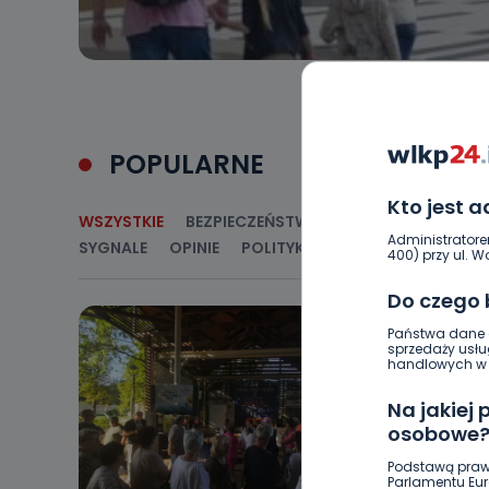
POPULARNE
Kto jest 
WSZYSTKIE
BEZPIECZEŃSTWO
CIEKAWOSTKI
E
Administratore
SYGNALE
OPINIE
POLITYKA
RELIGIA
SAMORZ
400) przy ul. Wo
Do czego
Państwa dane o
sprzedaży usłu
handlowych w r
Na jakiej
osobowe
Podstawą praw
Parlamentu Euro