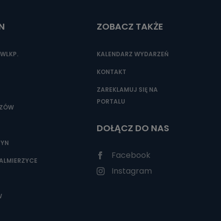
N
ZOBACZ TAKŻE
nio od
brane ze
WLKP.
KALENDARZ WYDARZEŃ
taktowy,
racownicy
KONTAKT
ZAREKLAMUJ SIĘ NA
PORTALU
SZÓW
DOŁĄCZ DO NAS
ZYN
Facebook
ALMIERZYCE
Instagram
W