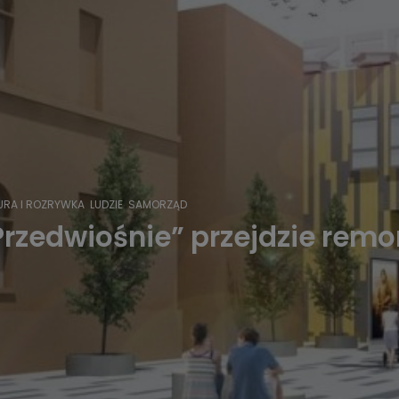
URA I ROZRYWKA
LUDZIE
SAMORZĄD
Przedwiośnie” przejdzie remo