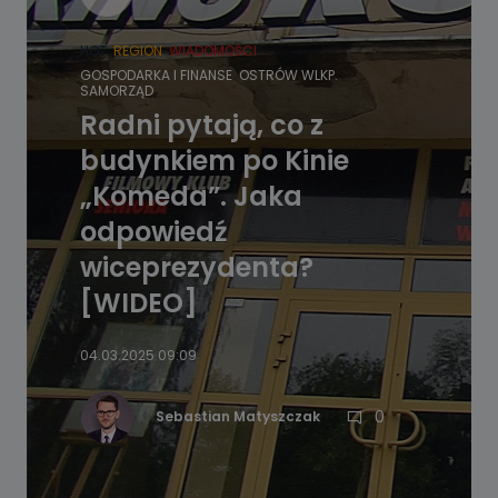
HOT
REGION
WIADOMOŚCI
GOSPODARKA I FINANSE
OSTRÓW WLKP.
SAMORZĄD
Radni pytają, co z
budynkiem po Kinie
„Komeda”. Jaka
odpowiedź
wiceprezydenta?
[WIDEO]
04.03.2025 09:09
0
Sebastian Matyszczak