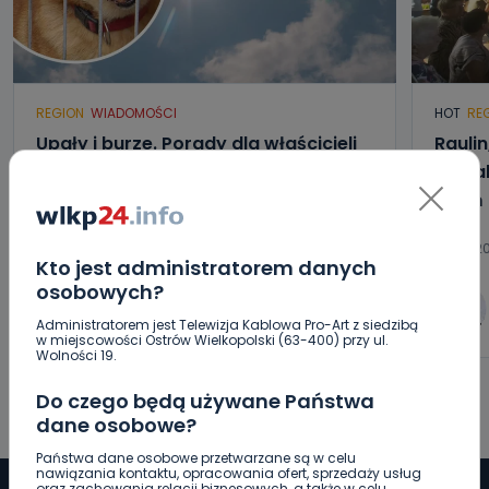
REGION
WIADOMOŚCI
HOT
RE
Upały i burze. Porady dla właścicieli
Raulin
zwierząt [WIDEO]
Kowal
dzień
08.08.2026 08:55
07.08.2
Kto jest administratorem danych
osobowych?
0
Paulina Szczepaniak
Administratorem jest Telewizja Kablowa Pro-Art z siedzibą
w miejscowości Ostrów Wielkopolski (63-400) przy ul.
Wolności 19.
Do czego będą używane Państwa
dane osobowe?
Państwa dane osobowe przetwarzane są w celu
nawiązania kontaktu, opracowania ofert, sprzedaży usług
oraz zachowania relacji biznesowych, a także w celu