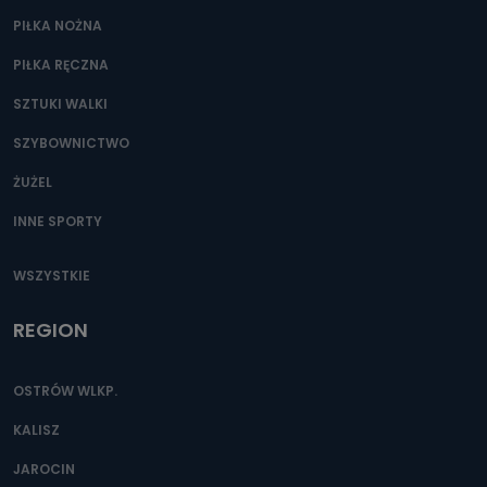
Przetwarzane kategorie Państwa danych osobowych to
dane, które pochodzą bezpośrednio od Państwa (lub
PIŁKA NOŻNA
zostały przekazane w Państwa imieniu) lub dane osobowe,
które zostały zebrane ze źródeł publicznie dostępnych, w
PIŁKA RĘCZNA
szczególności: imię i nazwisko, adres e-mail, telefon
kontaktowy, adres korespondencyjny. Odbiorcą Pastwa
danych osobowych są pracownicy i współpracownicy
SZTUKI WALKI
oraz partnerzy wspomagający administratora w jego
biznesowej działalności.
SZYBOWNICTWO
Jak skontaktować się z inspektorem
ŻUŻEL
danych osobowych?
INNE SPORTY
Można to zrobić pod numerem telefonu 62 735-51-05 lub
e-mailowo pod adresem: poczta@tvproart.pl
WSZYSTKIE
REGION
OSTRÓW WLKP.
KALISZ
JAROCIN