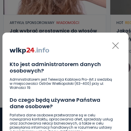
ARTYKUŁ SPONSOROWANY
WIADOMOŚCI
HOT
RE
Jak wybrać prostownicę do włosów
Jakoś
puszących się i elektryzujących?
normy
07.08.20
07.08.2026 17:18
Kto jest administratorem danych
osobowych?
0
wlkp24.info
Administratorem jest Telewizja Kablowa Pro-Art z siedzibą
w miejscowości Ostrów Wielkopolski (63-400) przy ul.
Wolności 19.
Do czego będą używane Państwa
dane osobowe?
Państwa dane osobowe przetwarzane są w celu
nawiązania kontaktu, opracowania ofert, sprzedaży usług
oraz zachowania relacji biznesowych, a także w celu
przesyłania informacji handlowych w rozumieniu ustawy