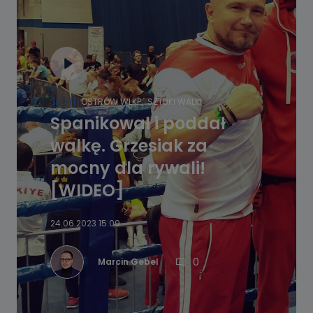
SPORT
OSTRÓW WLKP.
SZTUKI WALKI
Spanikował i poddał
walkę. Grzesiak za
mocny dla rywali!
[WIDEO]
24.06.2023 15:09
0
Marcin Gebel