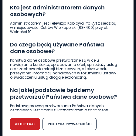
Kto jest administratorem danych
osobowych?
Pobierz logotyp
Administratorem jest Telewizja Kablowa Pro-Art z siedzibą
w miejscowości Ostrów Wielkopolski (63-400) przy ul.
Wolności 19.
LINIA INTERWENCYJNA
Do czego będą używane Państwa
661 997 997
dane osobowe?
Państwa dane osobowe przetwarzane są w celu
REDAKCJA
nawiązania kontaktu, opracowania ofert, sprzedaży usług
oraz zachowania relacji biznesowych, a także w celu
62 735 22 22
redakcja@wlkp24.info
przesyłania informacji handlowych w rozumieniu ustawy
o świadczeniu usług drogą elektroniczną.
DZIAŁ REKLAMY
Na jakiej podstawie będziemy
62 735 01 85
reklama@wlkp24.info
przetwarzać Państwa dane osobowe?
Podstawą prawną przetwarzania Państwa danych
osobowych, jest artykuł 6 Rozporządzenia Parlamentu
WIADOMOŚCI
Europejskiego i Rady (UE) 2016/679 z dnia 27 kwietnia 2016
r. w sprawie ochrony osób fizycznych w związku z
przetwarzaniem danych osobowych w sprawie
AKCEPTUJE
POLITYKA PRYWATNOŚCI
swobodnego przepływu takich danych oraz uchylenia
CIEKAWOSTKI
dyrektywy 95/46/WE (RODO).