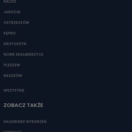
KALISZ
Można to zrobić pod numerem telefonu 62 735-51-05 lub
e-mailowo pod adresem: poczta@tvproart.pl
JAROCIN
OSTRZESZÓW
KĘPNO
KROTOSZYN
NOWE SKALMIERZYCE
PLESZEW
RASZKÓW
WSZYSTKIE
ZOBACZ TAKŻE
KALENDARZ WYDARZEŃ