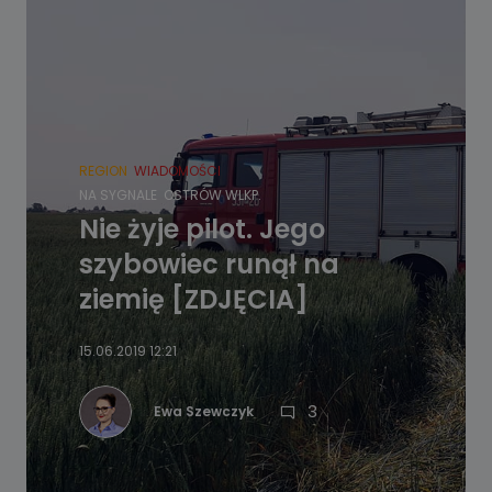
REGION
WIADOMOŚCI
NA SYGNALE
OSTRÓW WLKP.
Nie żyje pilot. Jego
szybowiec runął na
ziemię [ZDJĘCIA]
15.06.2019 12:21
3
Ewa Szewczyk