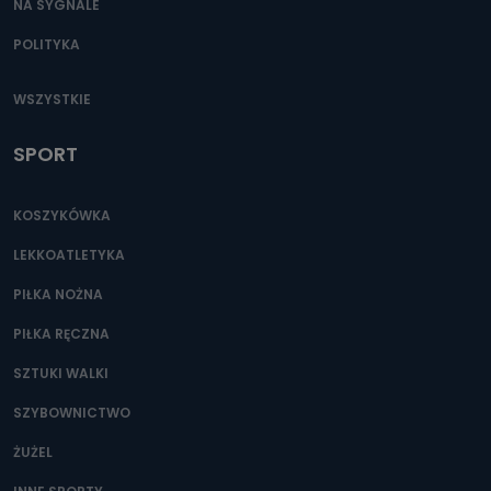
oraz partnerzy wspomagający administratora w jego
NA SYGNALE
biznesowej działalności.
POLITYKA
Jak skontaktować się z inspektorem
danych osobowych?
WSZYSTKIE
Można to zrobić pod numerem telefonu 62 735-51-05 lub
e-mailowo pod adresem: poczta@tvproart.pl
SPORT
KOSZYKÓWKA
LEKKOATLETYKA
PIŁKA NOŻNA
PIŁKA RĘCZNA
SZTUKI WALKI
SZYBOWNICTWO
ŻUŻEL