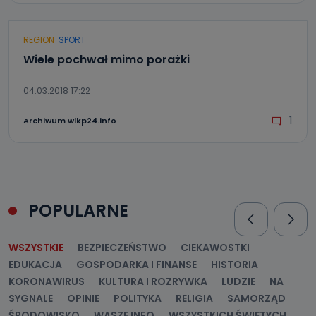
REGION
SPORT
Wiele pochwał mimo porażki
04.03.2018 17:22
1
Archiwum wlkp24.info
POPULARNE
WSZYSTKIE
BEZPIECZEŃSTWO
CIEKAWOSTKI
EDUKACJA
GOSPODARKA I FINANSE
HISTORIA
KORONAWIRUS
KULTURA I ROZRYWKA
LUDZIE
NA
SYGNALE
OPINIE
POLITYKA
RELIGIA
SAMORZĄD
ŚRODOWISKO
WASZE INFO
WSZYSTKICH ŚWIĘTYCH