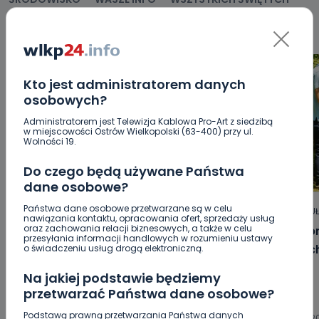
WYWIADY
ZDROWIE
Kto jest administratorem danych
osobowych?
Administratorem jest Telewizja Kablowa Pro-Art z siedzibą
w miejscowości Ostrów Wielkopolski (63-400) przy ul.
Wolności 19.
Do czego będą używane Państwa
dane osobowe?
Państwa dane osobowe przetwarzane są w celu
HOT
REGION
WIADOMOŚCI
ARTYKU
nawiązania kontaktu, opracowania ofert, sprzedaży usług
oraz zachowania relacji biznesowych, a także w celu
„Niezwykli ludzie, niezwykłe podróże,
Jak p
przesyłania informacji handlowych w rozumieniu ustawy
niezwykłe historie!”. Odyseja
letni
o świadczeniu usług drogą elektroniczną.
Antonińska – dzień pierwszy [FOTO]
Na jakiej podstawie będziemy
przetwarzać Państwa dane osobowe?
06.08.2026 20:13
Podstawą prawną przetwarzania Państwa danych
06.08.2