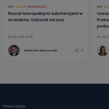
HOT
REGION
WIADOMOŚCI
HOT
RE
Rzucał łatwopalnymi substancjami w
Oszus
strażaków. Usłyszał zarzuty
Proku
podsu
05.08.2026 18:58
05.08.2
0
Sebastian Matyszczak
Pobierz logotyp