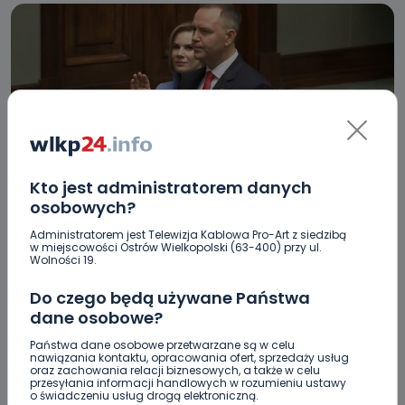
Kto jest administratorem danych
HOT
WIADOMOŚCI
osobowych?
Karol Nawrocki oficjalnie prezydentem Polski
Administratorem jest Telewizja Kablowa Pro-Art z siedzibą
w miejscowości Ostrów Wielkopolski (63-400) przy ul.
Wolności 19.
06.08.2025 11:10
Do czego będą używane Państwa
dane osobowe?
1
Sebastian Matyszczak
Państwa dane osobowe przetwarzane są w celu
nawiązania kontaktu, opracowania ofert, sprzedaży usług
oraz zachowania relacji biznesowych, a także w celu
przesyłania informacji handlowych w rozumieniu ustawy
o świadczeniu usług drogą elektroniczną.