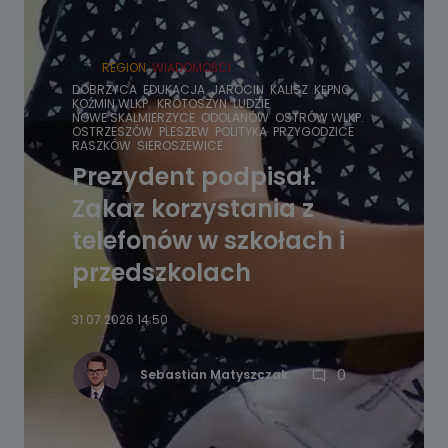
HOT
REGION
WIADOMOŚCI
DOBRZYCA
EDUKACJA
JAROCIN
KALISZ
KĘPNO
KOŹMIN WLKP.
KROTOSZYN
LUDZIE
NOWE SKALMIERZYCE
ODOLANÓW
OSTRÓW WLKP.
OSTRZESZÓW
PLESZEW
POLITYKA
PRZYGODZICE
RASZKÓW
SIEROSZEWICE
Prezydent podpisał.
Zakaz korzystania z
telefonów w szkołach i
przedszkolach
31.07.2026 14:50
0
Sebastian Matyszczak