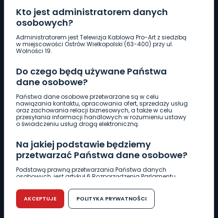
Kto jest administratorem danych
osobowych?
Pobierz logotyp
Administratorem jest Telewizja Kablowa Pro-Art z siedzibą
w miejscowości Ostrów Wielkopolski (63-400) przy ul.
Wolności 19.
LINIA INTERWENCYJNA
Do czego będą używane Państwa
661 997 997
dane osobowe?
Państwa dane osobowe przetwarzane są w celu
REDAKCJA
nawiązania kontaktu, opracowania ofert, sprzedaży usług
oraz zachowania relacji biznesowych, a także w celu
62 735 22 22
redakcja@wlkp24.info
przesyłania informacji handlowych w rozumieniu ustawy
o świadczeniu usług drogą elektroniczną.
DZIAŁ REKLAMY
Na jakiej podstawie będziemy
62 735 01 85
reklama@wlkp24.info
przetwarzać Państwa dane osobowe?
Podstawą prawną przetwarzania Państwa danych
osobowych, jest artykuł 6 Rozporządzenia Parlamentu
WIADOMOŚCI
Europejskiego i Rady (UE) 2016/679 z dnia 27 kwietnia 2016
r. w sprawie ochrony osób fizycznych w związku z
przetwarzaniem danych osobowych w sprawie
AKCEPTUJE
POLITYKA PRYWATNOŚCI
swobodnego przepływu takich danych oraz uchylenia
CIEKAWOSTKI
dyrektywy 95/46/WE (RODO).