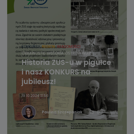
KONKURSY
REGION
WIADOMOŚCI
CIEKAWOSTKI
HISTORIA
OSTRÓW WLKP.
Historia ZUS-u w pigułce
i nasz KONKURS na
jubileusz!
19.10.2024 11:56
0
Paulina Szczepaniak