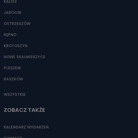
KALISZ
Można to zrobić pod numerem telefonu 62 735-51-05 lub
e-mailowo pod adresem: poczta@tvproart.pl
JAROCIN
OSTRZESZÓW
KĘPNO
KROTOSZYN
NOWE SKALMIERZYCE
PLESZEW
RASZKÓW
WSZYSTKIE
ZOBACZ TAKŻE
KALENDARZ WYDARZEŃ