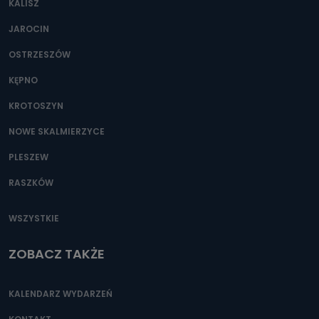
KALISZ
Można to zrobić pod numerem telefonu 62 735-51-05 lub
e-mailowo pod adresem: poczta@tvproart.pl
JAROCIN
OSTRZESZÓW
KĘPNO
KROTOSZYN
NOWE SKALMIERZYCE
PLESZEW
RASZKÓW
WSZYSTKIE
ZOBACZ TAKŻE
KALENDARZ WYDARZEŃ