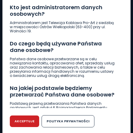
Kto jest administratorem danych
osobowych?
Pobierz logotyp
Administratorem jest Telewizja Kablowa Pro-Art z siedzibą
w miejscowości Ostrów Wielkopolski (63-400) przy ul.
Wolności 19.
LINIA INTERWENCYJNA
Do czego będą używane Państwa
661 997 997
dane osobowe?
Państwa dane osobowe przetwarzane są w celu
REDAKCJA
nawiązania kontaktu, opracowania ofert, sprzedaży usług
oraz zachowania relacji biznesowych, a także w celu
62 735 22 22
redakcja@wlkp24.info
przesyłania informacji handlowych w rozumieniu ustawy
o świadczeniu usług drogą elektroniczną.
DZIAŁ REKLAMY
Na jakiej podstawie będziemy
62 735 01 85
reklama@wlkp24.info
przetwarzać Państwa dane osobowe?
Podstawą prawną przetwarzania Państwa danych
osobowych, jest artykuł 6 Rozporządzenia Parlamentu
WIADOMOŚCI
Europejskiego i Rady (UE) 2016/679 z dnia 27 kwietnia 2016
r. w sprawie ochrony osób fizycznych w związku z
przetwarzaniem danych osobowych w sprawie
AKCEPTUJE
POLITYKA PRYWATNOŚCI
swobodnego przepływu takich danych oraz uchylenia
CIEKAWOSTKI
dyrektywy 95/46/WE (RODO).