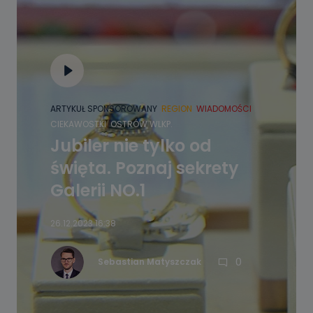
ARTYKUŁ SPONSOROWANY
REGION
WIADOMOŚCI
CIEKAWOSTKI
OSTRÓW WLKP.
Jubiler nie tylko od
święta. Poznaj sekrety
Galerii NO.1
26.12.2023 16:38
0
Sebastian Matyszczak