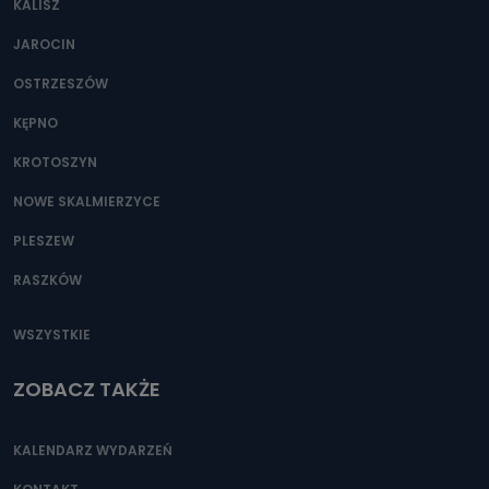
KALISZ
Można to zrobić pod numerem telefonu 62 735-51-05 lub
e-mailowo pod adresem: poczta@tvproart.pl
JAROCIN
OSTRZESZÓW
KĘPNO
KROTOSZYN
NOWE SKALMIERZYCE
PLESZEW
RASZKÓW
WSZYSTKIE
ZOBACZ TAKŻE
KALENDARZ WYDARZEŃ