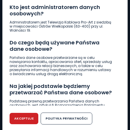
Kto jest administratorem danych
osobowych?
Pobierz logotyp
Administratorem jest Telewizja Kablowa Pro-Art z siedzibą
w miejscowości Ostrów Wielkopolski (63-400) przy ul.
Wolności 19.
LINIA INTERWENCYJNA
Do czego będą używane Państwa
661 997 997
dane osobowe?
Państwa dane osobowe przetwarzane są w celu
REDAKCJA
nawiązania kontaktu, opracowania ofert, sprzedaży usług
oraz zachowania relacji biznesowych, a także w celu
62 735 22 22
redakcja@wlkp24.info
przesyłania informacji handlowych w rozumieniu ustawy
o świadczeniu usług drogą elektroniczną.
DZIAŁ REKLAMY
Na jakiej podstawie będziemy
62 735 01 85
reklama@wlkp24.info
przetwarzać Państwa dane osobowe?
Podstawą prawną przetwarzania Państwa danych
osobowych, jest artykuł 6 Rozporządzenia Parlamentu
WIADOMOŚCI
Europejskiego i Rady (UE) 2016/679 z dnia 27 kwietnia 2016
r. w sprawie ochrony osób fizycznych w związku z
przetwarzaniem danych osobowych w sprawie
AKCEPTUJE
POLITYKA PRYWATNOŚCI
swobodnego przepływu takich danych oraz uchylenia
CIEKAWOSTKI
dyrektywy 95/46/WE (RODO).