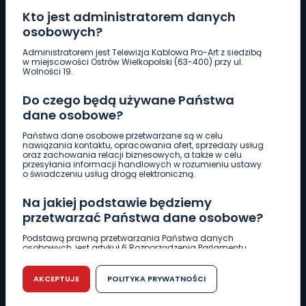
Kto jest administratorem danych
osobowych?
Pobierz logotyp
Administratorem jest Telewizja Kablowa Pro-Art z siedzibą
w miejscowości Ostrów Wielkopolski (63-400) przy ul.
Wolności 19.
LINIA INTERWENCYJNA
Do czego będą używane Państwa
661 997 997
dane osobowe?
Państwa dane osobowe przetwarzane są w celu
REDAKCJA
nawiązania kontaktu, opracowania ofert, sprzedaży usług
oraz zachowania relacji biznesowych, a także w celu
62 735 22 22
redakcja@wlkp24.info
przesyłania informacji handlowych w rozumieniu ustawy
o świadczeniu usług drogą elektroniczną.
DZIAŁ REKLAMY
Na jakiej podstawie będziemy
62 735 01 85
reklama@wlkp24.info
przetwarzać Państwa dane osobowe?
Podstawą prawną przetwarzania Państwa danych
osobowych, jest artykuł 6 Rozporządzenia Parlamentu
WIADOMOŚCI
Europejskiego i Rady (UE) 2016/679 z dnia 27 kwietnia 2016
r. w sprawie ochrony osób fizycznych w związku z
przetwarzaniem danych osobowych w sprawie
AKCEPTUJE
POLITYKA PRYWATNOŚCI
swobodnego przepływu takich danych oraz uchylenia
CIEKAWOSTKI
dyrektywy 95/46/WE (RODO).