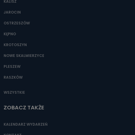
KALISZ
Można to zrobić pod numerem telefonu 62 735-51-05 lub
e-mailowo pod adresem: poczta@tvproart.pl
JAROCIN
OSTRZESZÓW
KĘPNO
KROTOSZYN
NOWE SKALMIERZYCE
PLESZEW
RASZKÓW
WSZYSTKIE
ZOBACZ TAKŻE
KALENDARZ WYDARZEŃ