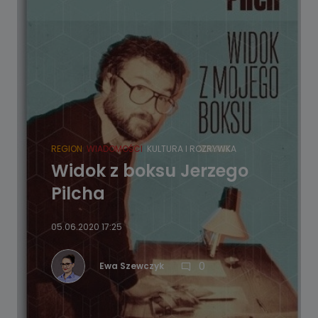
REGION
WIADOMOŚCI
KULTURA I ROZRYWKA
Widok z boksu Jerzego
Pilcha
05.06.2020 17:25
0
Ewa Szewczyk