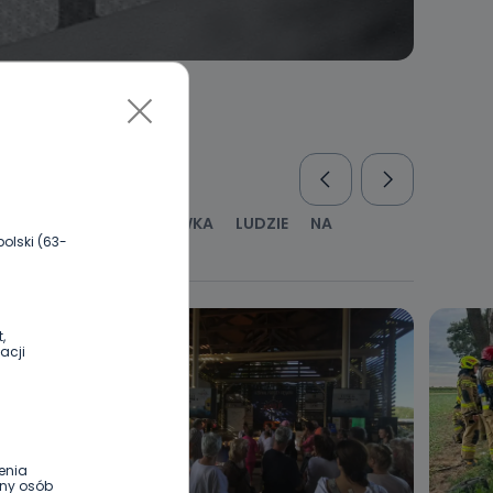
RUS
KULTURA I ROZRYWKA
LUDZIE
NA
olski (63-
WYWIADY
ZDROWIE
,
acji
enia
ony osób