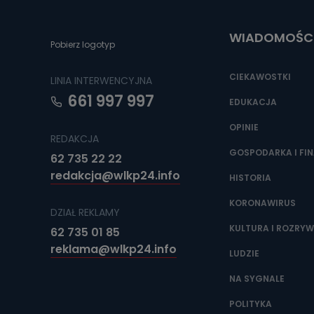
Do czasu wycof
uzasadnionego
WIADOMOŚC
Jakie da
Pobierz logotyp
Przetwarzane 
Państwa (lub z
CIEKAWOSTKI
LINIA INTERWENCYJNA
źródeł publiczn
adres korespo
661 997 997
oraz partnerzy
EDUKACJA
OPINIE
Jak skont
REDAKCJA
Można to zrob
GOSPODARKA I FI
62 735 22 22
poczta@tvproar
redakcja@wlkp24.info
HISTORIA
KORONAWIRUS
DZIAŁ REKLAMY
KULTURA I ROZRY
62 735 01 85
reklama@wlkp24.info
LUDZIE
NA SYGNALE
POLITYKA