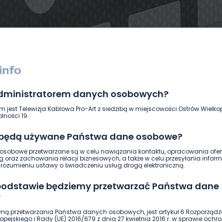
administratorem danych osobowych?
DUKACJA
GOSPODARKA I FINANSE
HISTORIA
KORONAWI
m jest Telewizja Kablowa Pro-Art z siedzibą w miejscowości Ostrów Wielkop
ĄD
ŚRODOWISKO
WASZE INFO
WSZYSTKICH ŚWIĘTYCH
lności 19.
 będą używane Państwa dane osobowe?
sobowe przetwarzane są w celu nawiązania kontaktu, opracowania ofert
g oraz zachowania relacji biznesowych, a także w celu przesyłania inform
ozumieniu ustawy o świadczeniu usług drogą elektroniczną.
 podstawie będziemy przetwarzać Państwa dane
?
ną przetwarzania Państwa danych osobowych, jest artykuł 6 Rozporządz
pejskiego i Rady (UE) 2016/679 z dnia 27 kwietnia 2016 r. w sprawie ochr