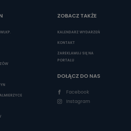
N
ZOBACZ TAKŻE
nio od
brane ze
WLKP.
KALENDARZ WYDARZEŃ
taktowy,
racownicy
KONTAKT
ZAREKLAMUJ SIĘ NA
PORTALU
SZÓW
DOŁĄCZ DO NAS
ZYN
Facebook
ALMIERZYCE
Instagram
W