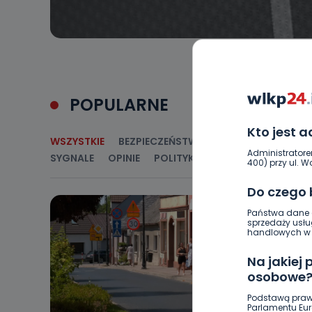
POPULARNE
Kto jest 
WSZYSTKIE
BEZPIECZEŃSTWO
CIEKAWOSTKI
E
Administratore
SYGNALE
OPINIE
POLITYKA
RELIGIA
SAMORZ
400) przy ul. Wo
Do czego
Państwa dane o
sprzedaży usłu
handlowych w r
Na jakiej
osobowe
Podstawą praw
Parlamentu Euro