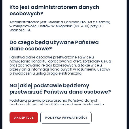
Kto jest administratorem danych
osobowych?
Pobierz logotyp
Administratorem jest Telewizja Kablowa Pro-Art z siedzibą
w miejscowości Ostrów Wielkopolski (63-400) przy ul.
Wolności 19.
LINIA INTERWENCYJNA
Do czego będą używane Państwa
661 997 997
dane osobowe?
Państwa dane osobowe przetwarzane są w celu
REDAKCJA
nawiązania kontaktu, opracowania ofert, sprzedaży usług
oraz zachowania relacji biznesowych, a także w celu
62 735 22 22
redakcja@wlkp24.info
przesyłania informacji handlowych w rozumieniu ustawy
o świadczeniu usług drogą elektroniczną.
DZIAŁ REKLAMY
Na jakiej podstawie będziemy
62 735 01 85
reklama@wlkp24.info
przetwarzać Państwa dane osobowe?
Podstawą prawną przetwarzania Państwa danych
osobowych, jest artykuł 6 Rozporządzenia Parlamentu
WIADOMOŚCI
Europejskiego i Rady (UE) 2016/679 z dnia 27 kwietnia 2016
r. w sprawie ochrony osób fizycznych w związku z
przetwarzaniem danych osobowych w sprawie
AKCEPTUJE
POLITYKA PRYWATNOŚCI
swobodnego przepływu takich danych oraz uchylenia
CIEKAWOSTKI
dyrektywy 95/46/WE (RODO).