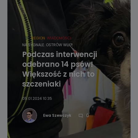
HOT
REGION
WIADOMOŚCI
NA SYGNALE
OSTRÓW WLKP.
Podczas interwencji
odebrano 14 psów!
Większość z nich to
szczeniaki
05.01.2024 10:35
0
Ewa Szewczyk