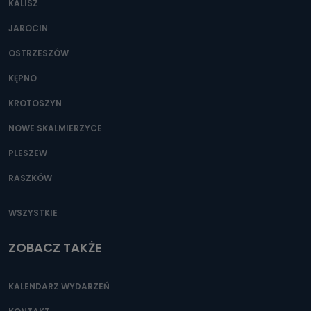
KALISZ
Można to zrobić pod numerem telefonu 62 735-51-05 lub
e-mailowo pod adresem: poczta@tvproart.pl
JAROCIN
OSTRZESZÓW
KĘPNO
KROTOSZYN
NOWE SKALMIERZYCE
PLESZEW
RASZKÓW
WSZYSTKIE
ZOBACZ TAKŻE
KALENDARZ WYDARZEŃ