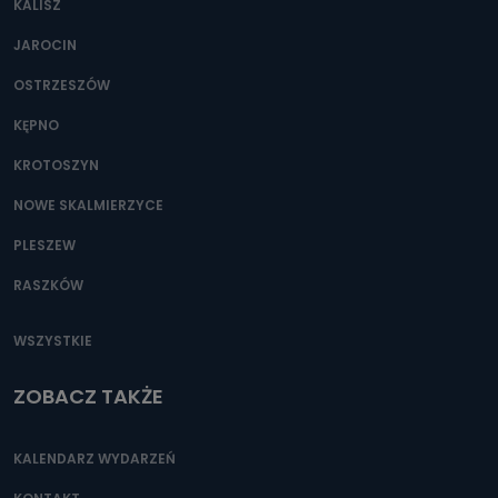
KALISZ
Można to zrobić pod numerem telefonu 62 735-51-05 lub
e-mailowo pod adresem: poczta@tvproart.pl
JAROCIN
OSTRZESZÓW
KĘPNO
KROTOSZYN
NOWE SKALMIERZYCE
PLESZEW
RASZKÓW
WSZYSTKIE
ZOBACZ TAKŻE
KALENDARZ WYDARZEŃ