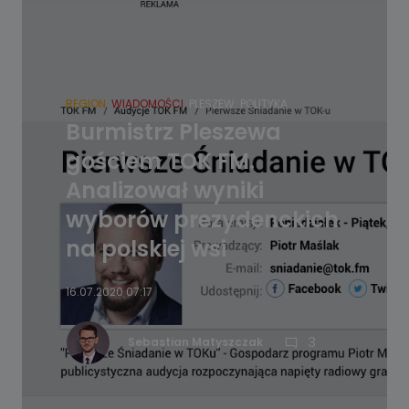
REGION
WIADOMOŚCI
PLESZEW
POLITYKA
Burmistrz Pleszewa
gościem TOK FM.
Analizował wyniki
wyborów prezydenckich
na polskiej wsi
16.07.2020 07:17
3
Sebastian Matyszczak