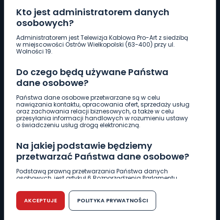
Kto jest administratorem danych
osobowych?
Pobierz logotyp
Administratorem jest Telewizja Kablowa Pro-Art z siedzibą
w miejscowości Ostrów Wielkopolski (63-400) przy ul.
Wolności 19.
LINIA INTERWENCYJNA
Do czego będą używane Państwa
661 997 997
dane osobowe?
Państwa dane osobowe przetwarzane są w celu
REDAKCJA
nawiązania kontaktu, opracowania ofert, sprzedaży usług
oraz zachowania relacji biznesowych, a także w celu
62 735 22 22
redakcja@wlkp24.info
przesyłania informacji handlowych w rozumieniu ustawy
o świadczeniu usług drogą elektroniczną.
DZIAŁ REKLAMY
Na jakiej podstawie będziemy
62 735 01 85
reklama@wlkp24.info
przetwarzać Państwa dane osobowe?
Podstawą prawną przetwarzania Państwa danych
osobowych, jest artykuł 6 Rozporządzenia Parlamentu
WIADOMOŚCI
Europejskiego i Rady (UE) 2016/679 z dnia 27 kwietnia 2016
r. w sprawie ochrony osób fizycznych w związku z
przetwarzaniem danych osobowych w sprawie
AKCEPTUJE
POLITYKA PRYWATNOŚCI
swobodnego przepływu takich danych oraz uchylenia
CIEKAWOSTKI
dyrektywy 95/46/WE (RODO).