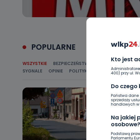
POPULARNE
Kto jest 
WSZYSTKIE
BEZPIECZEŃSTWO
CIEKAWOSTKI
E
Administratore
SYGNALE
OPINIE
POLITYKA
RELIGIA
SAMORZ
400) przy ul. Wo
Do czego
Państwa dane o
sprzedaży usłu
handlowych w r
Na jakiej
osobowe
Podstawą praw
Parlamentu Euro