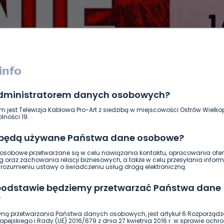
administratorem danych osobowych?
DUKACJA
GOSPODARKA I FINANSE
HISTORIA
KORONAWI
m jest Telewizja Kablowa Pro-Art z siedzibą w miejscowości Ostrów Wielkop
ĄD
ŚRODOWISKO
WASZE INFO
WSZYSTKICH ŚWIĘTYCH
lności 19.
 będą używane Państwa dane osobowe?
sobowe przetwarzane są w celu nawiązania kontaktu, opracowania ofert
g oraz zachowania relacji biznesowych, a także w celu przesyłania inform
ozumieniu ustawy o świadczeniu usług drogą elektroniczną.
 podstawie będziemy przetwarzać Państwa dane
?
ną przetwarzania Państwa danych osobowych, jest artykuł 6 Rozporządz
pejskiego i Rady (UE) 2016/679 z dnia 27 kwietnia 2016 r. w sprawie ochr