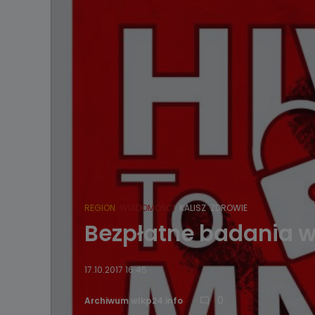
REGION
WIADOMOŚCI
KALISZ
ZDROWIE
Bezpłatne badania w
17.10.2017 16:45
0
Archiwum wlkp24.info