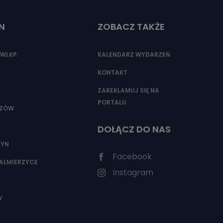
N
ZOBACZ TAKŻE
nio od
brane ze
WLKP.
KALENDARZ WYDARZEŃ
taktowy,
racownicy
KONTAKT
ZAREKLAMUJ SIĘ NA
PORTALU
SZÓW
DOŁĄCZ DO NAS
ZYN
Facebook
ALMIERZYCE
Instagram
W