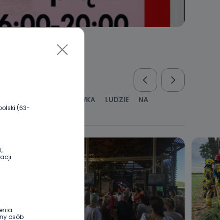
RUS
KULTURA I ROZRYWKA
LUDZIE
NA
olski (63-
WYWIADY
ZDROWIE
,
acji
enia
ony osób