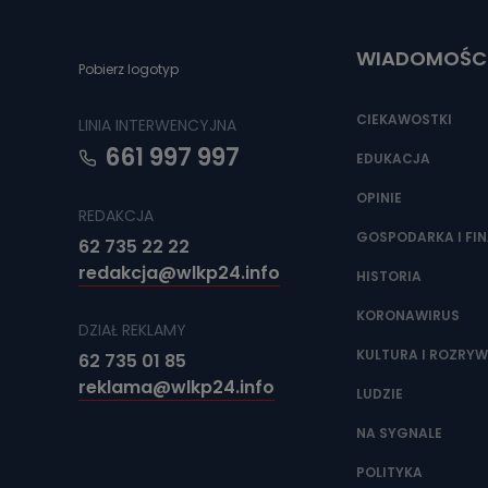
Do czasu wycof
uzasadnionego
WIADOMOŚC
Jakie da
Pobierz logotyp
Przetwarzane 
Państwa (lub z
CIEKAWOSTKI
LINIA INTERWENCYJNA
źródeł publiczn
adres korespo
661 997 997
oraz partnerzy
EDUKACJA
OPINIE
Jak skont
REDAKCJA
Można to zrob
GOSPODARKA I FI
62 735 22 22
poczta@tvproar
redakcja@wlkp24.info
HISTORIA
KORONAWIRUS
DZIAŁ REKLAMY
KULTURA I ROZRY
62 735 01 85
reklama@wlkp24.info
LUDZIE
NA SYGNALE
POLITYKA