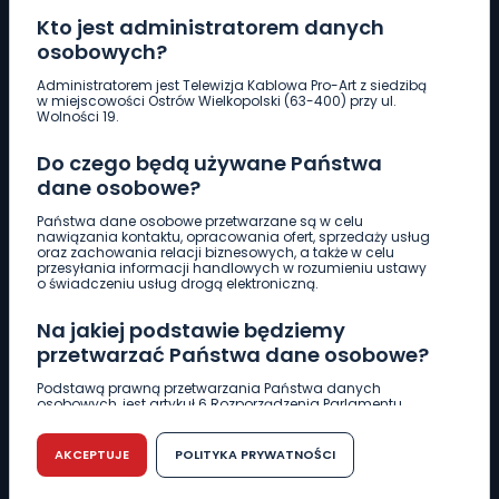
Kto jest administratorem danych
osobowych?
Pobierz logotyp
Administratorem jest Telewizja Kablowa Pro-Art z siedzibą
w miejscowości Ostrów Wielkopolski (63-400) przy ul.
Wolności 19.
LINIA INTERWENCYJNA
Do czego będą używane Państwa
661 997 997
dane osobowe?
Państwa dane osobowe przetwarzane są w celu
REDAKCJA
nawiązania kontaktu, opracowania ofert, sprzedaży usług
oraz zachowania relacji biznesowych, a także w celu
62 735 22 22
redakcja@wlkp24.info
przesyłania informacji handlowych w rozumieniu ustawy
o świadczeniu usług drogą elektroniczną.
DZIAŁ REKLAMY
Na jakiej podstawie będziemy
62 735 01 85
reklama@wlkp24.info
przetwarzać Państwa dane osobowe?
Podstawą prawną przetwarzania Państwa danych
osobowych, jest artykuł 6 Rozporządzenia Parlamentu
WIADOMOŚCI
Europejskiego i Rady (UE) 2016/679 z dnia 27 kwietnia 2016
r. w sprawie ochrony osób fizycznych w związku z
przetwarzaniem danych osobowych w sprawie
AKCEPTUJE
POLITYKA PRYWATNOŚCI
swobodnego przepływu takich danych oraz uchylenia
CIEKAWOSTKI
dyrektywy 95/46/WE (RODO).