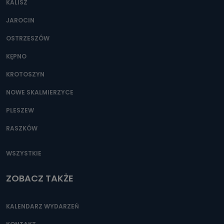
KALISZ
Można to zrobić pod numerem telefonu 62 735-51-05 lub
e-mailowo pod adresem: poczta@tvproart.pl
JAROCIN
OSTRZESZÓW
KĘPNO
KROTOSZYN
NOWE SKALMIERZYCE
PLESZEW
RASZKÓW
WSZYSTKIE
ZOBACZ TAKŻE
KALENDARZ WYDARZEŃ