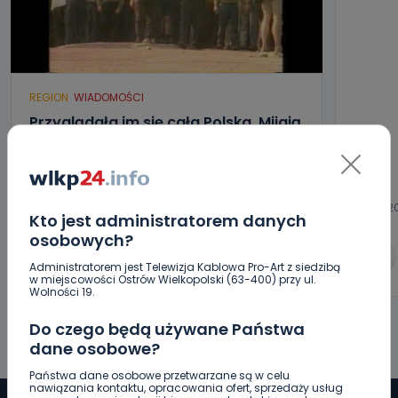
REGION
WIADOMOŚCI
Przyglądała im się cała Polska. Mijają
23 lata od strajku w Fabryce Wagon
06.08.2026 09:21
06.08.2
Kto jest administratorem danych
osobowych?
0
Ewa Szewczyk
Administratorem jest Telewizja Kablowa Pro-Art z siedzibą
w miejscowości Ostrów Wielkopolski (63-400) przy ul.
Wolności 19.
Do czego będą używane Państwa
dane osobowe?
Państwa dane osobowe przetwarzane są w celu
nawiązania kontaktu, opracowania ofert, sprzedaży usług