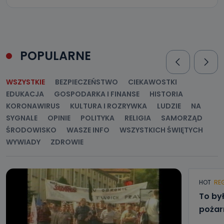
POPULARNE
WSZYSTKIE
BEZPIECZEŃSTWO
CIEKAWOSTKI
EDUKACJA
GOSPODARKA I FINANSE
HISTORIA
KORONAWIRUS
KULTURA I ROZRYWKA
LUDZIE
NA
SYGNALE
OPINIE
POLITYKA
RELIGIA
SAMORZĄD
ŚRODOWISKO
WASZE INFO
WSZYSTKICH ŚWIĘTYCH
WYWIADY
ZDROWIE
HOT
RE
To by
pożar