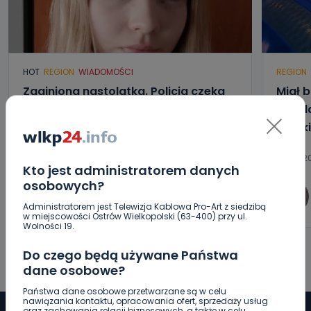
HOT
REGION
WIADOMOŚCI
REGION
Zaginiona nastolatka. Policja czeka
Miał b
na informacje
składa
kalisk
06.08.2026 15:32
06.08.20
Kto jest administratorem danych
osobowych?
0
Arleta Zeidler
Administratorem jest Telewizja Kablowa Pro-Art z siedzibą
w miejscowości Ostrów Wielkopolski (63-400) przy ul.
Wolności 19.
Do czego będą używane Państwa
dane osobowe?
Państwa dane osobowe przetwarzane są w celu
nawiązania kontaktu, opracowania ofert, sprzedaży usług
oraz zachowania relacji biznesowych, a także w celu