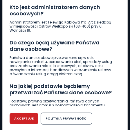
Kto jest administratorem danych
osobowych?
Pobierz logotyp
Administratorem jest Telewizja Kablowa Pro-Art z siedzibą
w miejscowości Ostrów Wielkopolski (63-400) przy ul.
Wolności 19.
LINIA INTERWENCYJNA
Do czego będą używane Państwa
661 997 997
dane osobowe?
Państwa dane osobowe przetwarzane są w celu
REDAKCJA
nawiązania kontaktu, opracowania ofert, sprzedaży usług
oraz zachowania relacji biznesowych, a także w celu
62 735 22 22
redakcja@wlkp24.info
przesyłania informacji handlowych w rozumieniu ustawy
o świadczeniu usług drogą elektroniczną.
DZIAŁ REKLAMY
Na jakiej podstawie będziemy
62 735 01 85
reklama@wlkp24.info
przetwarzać Państwa dane osobowe?
Podstawą prawną przetwarzania Państwa danych
osobowych, jest artykuł 6 Rozporządzenia Parlamentu
WIADOMOŚCI
Europejskiego i Rady (UE) 2016/679 z dnia 27 kwietnia 2016
r. w sprawie ochrony osób fizycznych w związku z
przetwarzaniem danych osobowych w sprawie
AKCEPTUJE
POLITYKA PRYWATNOŚCI
swobodnego przepływu takich danych oraz uchylenia
CIEKAWOSTKI
dyrektywy 95/46/WE (RODO).