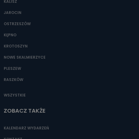
KALISZ
Można to zrobić pod numerem telefonu 62 735-51-05 lub
e-mailowo pod adresem: poczta@tvproart.pl
JAROCIN
OSTRZESZÓW
KĘPNO
KROTOSZYN
NOWE SKALMIERZYCE
PLESZEW
RASZKÓW
WSZYSTKIE
ZOBACZ TAKŻE
KALENDARZ WYDARZEŃ