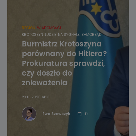
REGION
WIADOMOŚCI
KROTOSZYN
LUDZIE
NA SYGNALE
SAMORZĄD
Burmistrz Krotoszyna
porównany do Hitlera?
Prokuratura sprawdzi,
czy doszło do
znieważenia
23.01.2020 14:13
0
Ewa Szewczyk