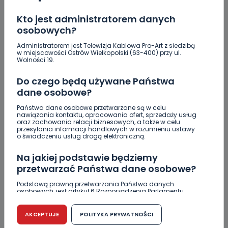
Kto jest administratorem danych
REGION
SPORT
osobowych?
Jaka przyszłość koszykarek? „To pytanie do
Administratorem jest Telewizja Kablowa Pro-Art z siedzibą
prezydenta”
w miejscowości Ostrów Wielkopolski (63-400) przy ul.
Wolności 19.
04.04.2018 06:30
Do czego będą używane Państwa
dane osobowe?
17
Marcin Gebel
Państwa dane osobowe przetwarzane są w celu
nawiązania kontaktu, opracowania ofert, sprzedaży usług
oraz zachowania relacji biznesowych, a także w celu
przesyłania informacji handlowych w rozumieniu ustawy
o świadczeniu usług drogą elektroniczną.
REGION
SPORT
WIADOMOŚCI
Na jakiej podstawie będziemy
Ostrovia dziewiątym zespołem w Polsce.
przetwarzać Państwa dane osobowe?
„Sezon na plus”
Podstawą prawną przetwarzania Państwa danych
osobowych, jest artykuł 6 Rozporządzenia Parlamentu
30.03.2018 14:23
Europejskiego i Rady (UE) 2016/679 z dnia 27 kwietnia 2016
r. w sprawie ochrony osób fizycznych w związku z
przetwarzaniem danych osobowych w sprawie
AKCEPTUJE
POLITYKA PRYWATNOŚCI
swobodnego przepływu takich danych oraz uchylenia
0
Marcin Gebel
dyrektywy 95/46/WE (RODO).