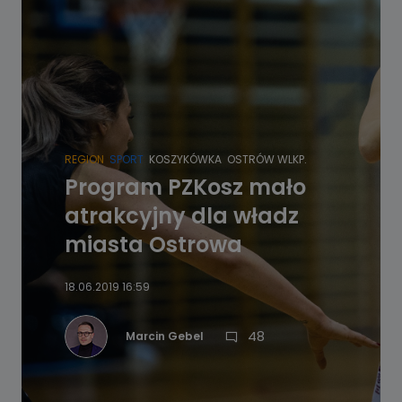
REGION
SPORT
KOSZYKÓWKA
OSTRÓW WLKP.
Program PZKosz mało
atrakcyjny dla władz
miasta Ostrowa
18.06.2019 16:59
48
Marcin Gebel