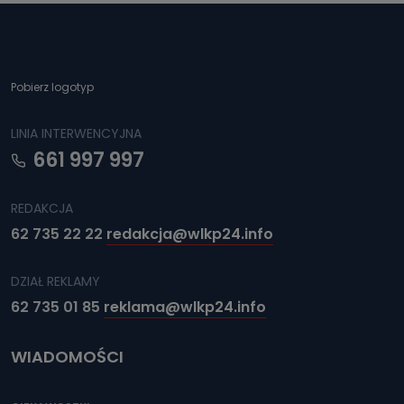
Można to zrobić pod numerem telefonu 62 735-51-05 lub
e-mailowo pod adresem: poczta@tvproart.pl
Pobierz logotyp
LINIA INTERWENCYJNA
661 997 997
REDAKCJA
62 735 22 22
redakcja@wlkp24.info
DZIAŁ REKLAMY
62 735 01 85
reklama@wlkp24.info
WIADOMOŚCI