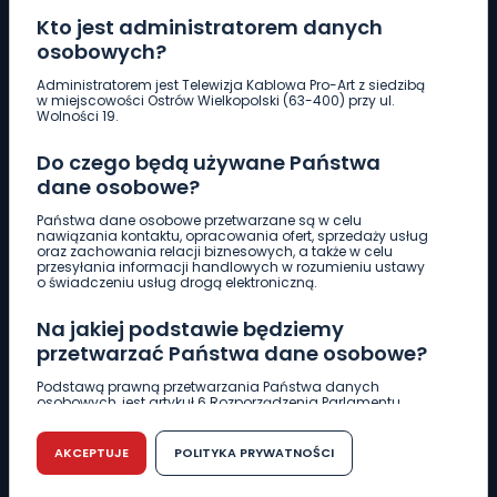
Kto jest administratorem danych
osobowych?
Pobierz logotyp
Administratorem jest Telewizja Kablowa Pro-Art z siedzibą
w miejscowości Ostrów Wielkopolski (63-400) przy ul.
Wolności 19.
LINIA INTERWENCYJNA
Do czego będą używane Państwa
661 997 997
dane osobowe?
Państwa dane osobowe przetwarzane są w celu
REDAKCJA
nawiązania kontaktu, opracowania ofert, sprzedaży usług
oraz zachowania relacji biznesowych, a także w celu
62 735 22 22
redakcja@wlkp24.info
przesyłania informacji handlowych w rozumieniu ustawy
o świadczeniu usług drogą elektroniczną.
DZIAŁ REKLAMY
Na jakiej podstawie będziemy
62 735 01 85
reklama@wlkp24.info
przetwarzać Państwa dane osobowe?
Podstawą prawną przetwarzania Państwa danych
osobowych, jest artykuł 6 Rozporządzenia Parlamentu
WIADOMOŚCI
Europejskiego i Rady (UE) 2016/679 z dnia 27 kwietnia 2016
r. w sprawie ochrony osób fizycznych w związku z
przetwarzaniem danych osobowych w sprawie
AKCEPTUJE
POLITYKA PRYWATNOŚCI
swobodnego przepływu takich danych oraz uchylenia
CIEKAWOSTKI
dyrektywy 95/46/WE (RODO).