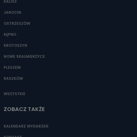
KALISZ
Można to zrobić pod numerem telefonu 62 735-51-05 lub
e-mailowo pod adresem: poczta@tvproart.pl
JAROCIN
OSTRZESZÓW
KĘPNO
KROTOSZYN
NOWE SKALMIERZYCE
PLESZEW
RASZKÓW
WSZYSTKIE
ZOBACZ TAKŻE
KALENDARZ WYDARZEŃ