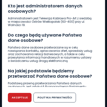
Kto jest administratorem danych
osobowych?
Pobierz logotyp
Administratorem jest Telewizja Kablowa Pro-Art z siedzibą
w miejscowości Ostrów Wielkopolski (63-400) przy ul.
Wolności 19.
LINIA INTERWENCYJNA
Do czego będą używane Państwa
661 997 997
dane osobowe?
Państwa dane osobowe przetwarzane są w celu
REDAKCJA
nawiązania kontaktu, opracowania ofert, sprzedaży usług
oraz zachowania relacji biznesowych, a także w celu
62 735 22 22
redakcja@wlkp24.info
przesyłania informacji handlowych w rozumieniu ustawy
o świadczeniu usług drogą elektroniczną.
DZIAŁ REKLAMY
Na jakiej podstawie będziemy
62 735 01 85
reklama@wlkp24.info
przetwarzać Państwa dane osobowe?
Podstawą prawną przetwarzania Państwa danych
osobowych, jest artykuł 6 Rozporządzenia Parlamentu
WIADOMOŚCI
Europejskiego i Rady (UE) 2016/679 z dnia 27 kwietnia 2016
r. w sprawie ochrony osób fizycznych w związku z
przetwarzaniem danych osobowych w sprawie
AKCEPTUJE
POLITYKA PRYWATNOŚCI
swobodnego przepływu takich danych oraz uchylenia
CIEKAWOSTKI
dyrektywy 95/46/WE (RODO).