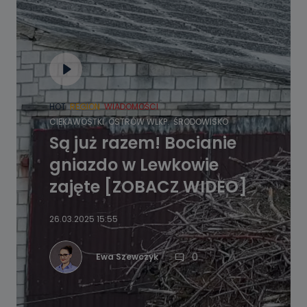
HOT
REGION
WIADOMOŚCI
CIEKAWOSTKI
OSTRÓW WLKP.
ŚRODOWISKO
Są już razem! Bocianie
gniazdo w Lewkowie
zajęte [ZOBACZ WIDEO]
26.03.2025 15:55
0
Ewa Szewczyk