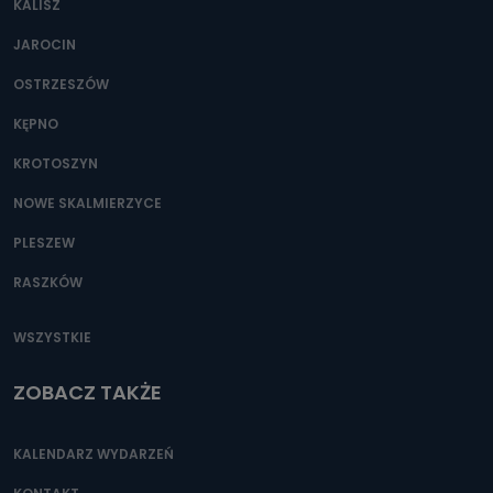
KALISZ
Można to zrobić pod numerem telefonu 62 735-51-05 lub
e-mailowo pod adresem: poczta@tvproart.pl
JAROCIN
OSTRZESZÓW
KĘPNO
KROTOSZYN
NOWE SKALMIERZYCE
PLESZEW
RASZKÓW
WSZYSTKIE
ZOBACZ TAKŻE
KALENDARZ WYDARZEŃ