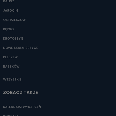
KALISZ
Można to zrobić pod numerem telefonu 62 735-51-05 lub
e-mailowo pod adresem: poczta@tvproart.pl
JAROCIN
OSTRZESZÓW
KĘPNO
KROTOSZYN
NOWE SKALMIERZYCE
PLESZEW
RASZKÓW
WSZYSTKIE
ZOBACZ TAKŻE
KALENDARZ WYDARZEŃ