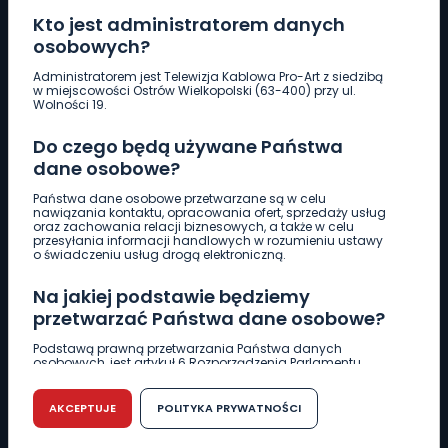
Kto jest administratorem danych
osobowych?
Pobierz logotyp
Administratorem jest Telewizja Kablowa Pro-Art z siedzibą
w miejscowości Ostrów Wielkopolski (63-400) przy ul.
Wolności 19.
LINIA INTERWENCYJNA
Do czego będą używane Państwa
661 997 997
dane osobowe?
Państwa dane osobowe przetwarzane są w celu
REDAKCJA
nawiązania kontaktu, opracowania ofert, sprzedaży usług
oraz zachowania relacji biznesowych, a także w celu
62 735 22 22
redakcja@wlkp24.info
przesyłania informacji handlowych w rozumieniu ustawy
o świadczeniu usług drogą elektroniczną.
DZIAŁ REKLAMY
Na jakiej podstawie będziemy
62 735 01 85
reklama@wlkp24.info
przetwarzać Państwa dane osobowe?
Podstawą prawną przetwarzania Państwa danych
osobowych, jest artykuł 6 Rozporządzenia Parlamentu
WIADOMOŚCI
Europejskiego i Rady (UE) 2016/679 z dnia 27 kwietnia 2016
r. w sprawie ochrony osób fizycznych w związku z
przetwarzaniem danych osobowych w sprawie
AKCEPTUJE
POLITYKA PRYWATNOŚCI
swobodnego przepływu takich danych oraz uchylenia
CIEKAWOSTKI
dyrektywy 95/46/WE (RODO).