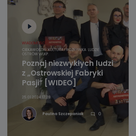
WIADOMOŚCI
CIEKAWOSTKI
KULTURA I ROZRYWKA
LUDZIE
OSTRÓW WLKP.
Poznaj niezwykłych ludzi
z „Ostrowskiej Fabryki
Pasji” [WIDEO]
25.01.2024 17:28
0
Paulina Szczepaniak