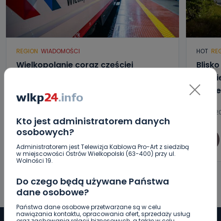
REGION
WIADOMOŚCI
HOT
RE
Wielkopolanie coraz częściej
Blisk
wybierają pociągi. Jak na tym tle
gmini
wypadają Koleje Wielkopolskie?
zamie
08.08.2026 18:16
08.08.20
Kto jest administratorem danych
osobowych?
0
Paulina Szczepaniak
Administratorem jest Telewizja Kablowa Pro-Art z siedzibą
w miejscowości Ostrów Wielkopolski (63-400) przy ul.
Wolności 19.
Do czego będą używane Państwa
dane osobowe?
Państwa dane osobowe przetwarzane są w celu
nawiązania kontaktu, opracowania ofert, sprzedaży usług
oraz zachowania relacji biznesowych, a także w celu