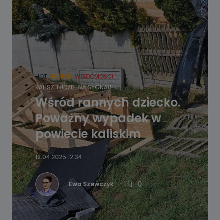
HOT
REGION
WIADOMOŚCI
KALISZ
LUDZIE
NA SYGNALE
Wśród rannych dziecko.
Poważny wypadek w
powiecie kaliskim
12.04.2025 12:34
0
Ewa Szewczyk