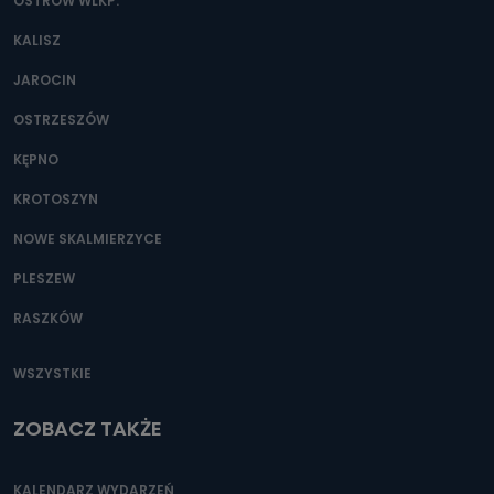
danych osobowych?
OSTRÓW WLKP.
Można to zrobić pod numerem telefonu 62 735-51-05 lub
KALISZ
e-mailowo pod adresem: poczta@tvproart.pl
JAROCIN
OSTRZESZÓW
KĘPNO
KROTOSZYN
NOWE SKALMIERZYCE
PLESZEW
RASZKÓW
WSZYSTKIE
ZOBACZ TAKŻE
KALENDARZ WYDARZEŃ