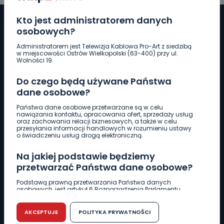
Kto jest administratorem danych
osobowych?
Administratorem jest Telewizja Kablowa Pro-Art z siedzibą
Pobierz logotyp
w miejscowości Ostrów Wielkopolski (63-400) przy ul.
Wolności 19.
LINIA INTERWENCYJNA
Do czego będą używane Państwa
661 997 997
dane osobowe?
Państwa dane osobowe przetwarzane są w celu
nawiązania kontaktu, opracowania ofert, sprzedaży usług
REDAKCJA
oraz zachowania relacji biznesowych, a także w celu
przesyłania informacji handlowych w rozumieniu ustawy
62 735 22 22
redakcja@wlkp24.info
o świadczeniu usług drogą elektroniczną.
Na jakiej podstawie będziemy
DZIAŁ REKLAMY
przetwarzać Państwa dane osobowe?
62 735 01 85
reklama@wlkp24.info
Podstawą prawną przetwarzania Państwa danych
osobowych, jest artykuł 6 Rozporządzenia Parlamentu
Europejskiego i Rady (UE) 2016/679 z dnia 27 kwietnia 2016
WIADOMOŚCI
r. w sprawie ochrony osób fizycznych w związku z
przetwarzaniem danych osobowych w sprawie
AKCEPTUJE
POLITYKA PRYWATNOŚCI
swobodnego przepływu takich danych oraz uchylenia