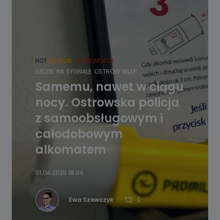
HOT
REGION
WIADOMOŚCI
LUDZIE
NA SYGNALE
OSTRÓW WLKP.
Samemu, nawet w ciągu
nocy. Ostrowska policja
z samoobsługowym i
całodobowym
alkomatem
01.04.2025 18:09
1
Ewa Szewczyk