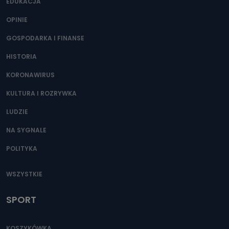
400) przy ul. Wolności 19 dostępu do danych osobowych
EDUKACJA
dotyczących Państwa oraz uzyskania ich kopii, a także
żądania ich sprostowania, usunięcia danych,
OPINIE
ograniczenia ich przetwarzania oraz prawo wniesienia
sprzeciwu wobec ich przetwarzania.
GOSPODARKA I FINANSE
Do kiedy Państwa dane osobowe będą
HISTORIA
przechowywane?
KORONAWIRUS
Do czasu wycofania zgody lub, jeśli dane będą
przetwarzane na podstawie prawnie uzasadnionego celu
administratora – do momentu wniesienia sprzeciwu.
KULTURA I ROZRYWKA
Jakie dane osobowe przetwarzamy?
LUDZIE
Przetwarzane kategorie Państwa danych osobowych to
NA SYGNALE
dane, które pochodzą bezpośrednio od Państwa (lub
zostały przekazane w Państwa imieniu) lub dane osobowe,
POLITYKA
które zostały zebrane ze źródeł publicznie dostępnych, w
szczególności: imię i nazwisko, adres e-mail, telefon
kontaktowy, adres korespondencyjny. Odbiorcą Pastwa
danych osobowych są pracownicy i współpracownicy
WSZYSTKIE
oraz partnerzy wspomagający administratora w jego
biznesowej działalności.
SPORT
Jak skontaktować się z inspektorem
danych osobowych?
KOSZYKÓWKA