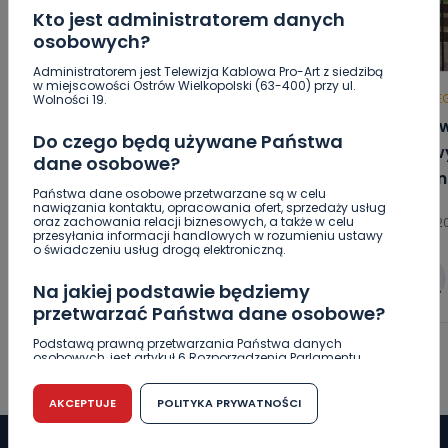
Kto jest administratorem danych
osobowych?
Administratorem jest Telewizja Kablowa Pro-Art z siedzibą
w miejscowości Ostrów Wielkopolski (63-400) przy ul.
HOT
REGION
WIADOMOŚCI
HOT
RE
Wolności 19.
Za miesiąc Narodowe Czytanie. W
„Niezw
Do czego będą używane Państwa
tym roku padło na „Dziady”
niezwy
dane osobowe?
Anton
Państwa dane osobowe przetwarzane są w celu
nawiązania kontaktu, opracowania ofert, sprzedaży usług
oraz zachowania relacji biznesowych, a także w celu
07.08.2026 10:51
06.08.20
przesyłania informacji handlowych w rozumieniu ustawy
o świadczeniu usług drogą elektroniczną.
0
Sebastian Matyszczak
Na jakiej podstawie będziemy
przetwarzać Państwa dane osobowe?
Podstawą prawną przetwarzania Państwa danych
osobowych, jest artykuł 6 Rozporządzenia Parlamentu
Europejskiego i Rady (UE) 2016/679 z dnia 27 kwietnia 2016
r. w sprawie ochrony osób fizycznych w związku z
przetwarzaniem danych osobowych w sprawie
AKCEPTUJE
POLITYKA PRYWATNOŚCI
swobodnego przepływu takich danych oraz uchylenia
dyrektywy 95/46/WE (RODO).