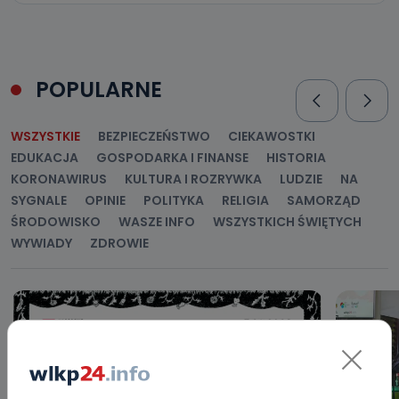
POPULARNE
WSZYSTKIE
BEZPIECZEŃSTWO
CIEKAWOSTKI
EDUKACJA
GOSPODARKA I FINANSE
HISTORIA
KORONAWIRUS
KULTURA I ROZRYWKA
LUDZIE
NA
SYGNALE
OPINIE
POLITYKA
RELIGIA
SAMORZĄD
ŚRODOWISKO
WASZE INFO
WSZYSTKICH ŚWIĘTYCH
WYWIADY
ZDROWIE