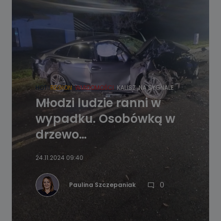
HOT
REGION
WIADOMOŚCI
KALISZ
NA SYGNALE
Młodzi ludzie ranni w
wypadku. Osobówką w
drzewo…
24.11.2024 09:40
0
Paulina Szczepaniak