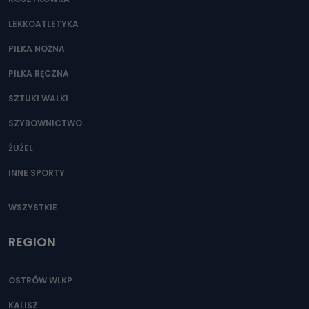
Można to zrobić pod numerem telefonu 62 735-51-05 lub
e-mailowo pod adresem: poczta@tvproart.pl
LEKKOATLETYKA
PIŁKA NOŻNA
PIŁKA RĘCZNA
SZTUKI WALKI
SZYBOWNICTWO
ŻUŻEL
INNE SPORTY
WSZYSTKIE
REGION
OSTRÓW WLKP.
KALISZ