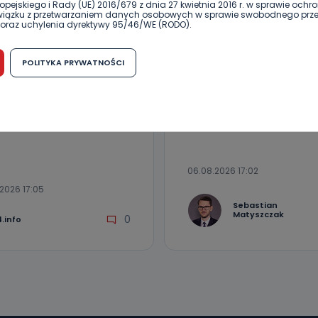
pejskiego i Rady (UE) 2016/679 z dnia 27 kwietnia 2016 r. w sprawie ochr
związku z przetwarzaniem danych osobowych w sprawie swobodnego prz
oraz uchylenia dyrektywy 95/46/WE (RODO).
UŁ SPONSOROWANY
REGION
WIADOMOŚCI
możliwość cofnięcia zgody?
MOŚCI
POLITYKA PRYWATNOŚCI
Zderzenie kilku aut na
prawidłowo kosić
h osobowych jest dobrowolne, nie jest wymogiem ustawowym lub umo
DK25. Duże korki
runku zawarcia umowy. Cofnięcie zgody jest możliwe na każdym etapie i ni
ę w czasie letnich
dnymi negatywnymi konsekwencjami. Cofnięcia zgody można dokonać w
 (e-mail, poczta tradycyjna) tak, aby dotarła do wiadomości Telewizji 
łów?
ibą w miejscowości Ostrów Wielkopolski (63-400) przy ul. Wolności 19.
komu możemy przekazać Państwa dane?
wa Pro-Art z siedzibą w miejscowości Ostrów Wielkopolski (63-400) przy u
06.08.2026 17:02
uje Państwa danych osobowych podmiotom trzecim, jak również nie są on
e w procesach zautomatyzowanego profilowania.
2026 17:05
Sebastian
Państwo zrobić z przekazanymi nam danymi?
Matyszczak
0
.info
zgody na przetwarzanie danych osobowych, mają Państwo prawo do żąd
wa Pro-Art z siedzibą w miejscowości Ostrów Wielkopolski (63-400) przy ul
danych osobowych dotyczących Państwa oraz uzyskania ich kopii, a tak
ia, usunięcia danych, ograniczenia ich przetwarzania oraz prawo wniesi
c ich przetwarzania.
 Państwa dane osobowe będą przechowywane?