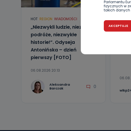
Parlamentu Euro
fizycznych w 
takich danych 
HOT
REGION
WIADOMOŚCI
ARTYK
Czy jest 
WIADO
AKCEPTUJE
„Niezwykli ludzie, niezwykłe
Jak 
Podanie danyc
podróże, niezwykłe
nie stanowi wa
traw
związane z ża
historie!”. Odyseja
wybrany sposób
upa
Pro-Art z siedz
Antonińska – dzień
pierwszy [FOTO]
Kiedy i 
Telewizja Kablo
06.08.2026 20:13
19 nie przekaz
wykorzystywan
06.08.
Aleksandra
0
Co mogą 
Barczak
wlkp24
Po wyrażeniu 
Telewizji Kablo
19 dostępu do 
ich sprostowan
sprzeciwu wobe
Do kiedy