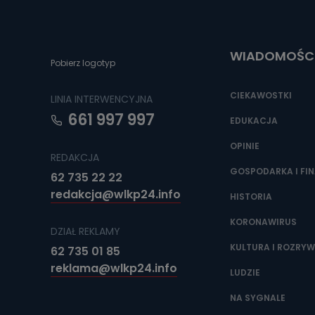
Do czasu wycof
uzasadnionego
Jakie da
WIADOMOŚC
Pobierz logotyp
Przetwarzane 
Państwa (lub z
źródeł publiczn
CIEKAWOSTKI
LINIA INTERWENCYJNA
adres korespo
oraz partnerzy
661 997 997
EDUKACJA
Jak skont
OPINIE
REDAKCJA
Można to zrob
poczta@tvproar
GOSPODARKA I FI
62 735 22 22
redakcja@wlkp24.info
HISTORIA
KORONAWIRUS
DZIAŁ REKLAMY
KULTURA I ROZRY
62 735 01 85
reklama@wlkp24.info
LUDZIE
NA SYGNALE