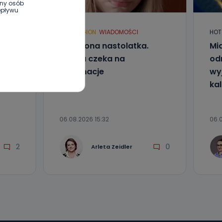
ony osób
epływu
HOT
REGION
WIADOMOŚCI
HOT
Zaginiona nastolatka.
Mia
wnym oraz
Policja czeka na
od
e jest to
 dowolny,
informacje
wyj
Kablowej
kal
l. Wolności
06.08.2026 15:32
06.0
e
2
0
Arleta Zeidler
ania od
. Wolności
że żądania
enia