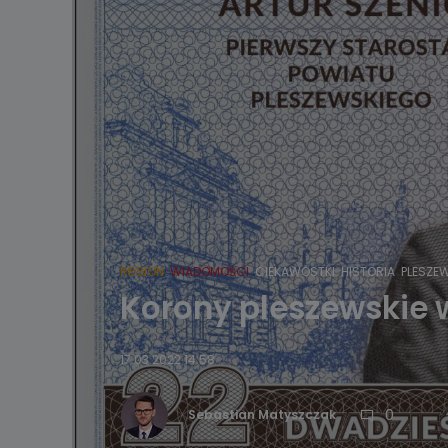
REGION
WIADOMOŚCI
CIEKAWOSTKI
HISTORIA
PLESZE
Korony pleszewskie 
17.03.2022 14:58
0
Sebastian Matyszczak