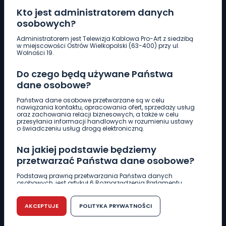
Kto jest administratorem danych
osobowych?
Pobierz logotyp
Administratorem jest Telewizja Kablowa Pro-Art z siedzibą
w miejscowości Ostrów Wielkopolski (63-400) przy ul.
Wolności 19.
LINIA INTERWENCYJNA
Do czego będą używane Państwa
661 997 997
dane osobowe?
Państwa dane osobowe przetwarzane są w celu
REDAKCJA
nawiązania kontaktu, opracowania ofert, sprzedaży usług
oraz zachowania relacji biznesowych, a także w celu
62 735 22 22
redakcja@wlkp24.info
przesyłania informacji handlowych w rozumieniu ustawy
o świadczeniu usług drogą elektroniczną.
DZIAŁ REKLAMY
Na jakiej podstawie będziemy
62 735 01 85
reklama@wlkp24.info
przetwarzać Państwa dane osobowe?
Podstawą prawną przetwarzania Państwa danych
osobowych, jest artykuł 6 Rozporządzenia Parlamentu
WIADOMOŚCI
Europejskiego i Rady (UE) 2016/679 z dnia 27 kwietnia 2016
r. w sprawie ochrony osób fizycznych w związku z
przetwarzaniem danych osobowych w sprawie
AKCEPTUJE
POLITYKA PRYWATNOŚCI
swobodnego przepływu takich danych oraz uchylenia
CIEKAWOSTKI
dyrektywy 95/46/WE (RODO).