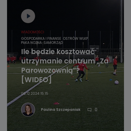
WIADOMOŚCI
GOSPODARKA I FINANSE
OSTRÓW WLKP.
PIŁKA NOŻNA
SAMORZĄD
Ile będzie kosztować
utrzymanie centrum „Za
Parowozownią”?
[WIDEO]
08.12.2024 15:15
0
Paulina Szczepaniak