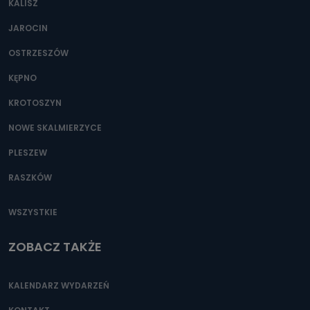
KALISZ
Można to zrobić pod numerem telefonu 62 735-51-05 lub
e-mailowo pod adresem: poczta@tvproart.pl
JAROCIN
OSTRZESZÓW
KĘPNO
KROTOSZYN
NOWE SKALMIERZYCE
PLESZEW
RASZKÓW
WSZYSTKIE
ZOBACZ TAKŻE
KALENDARZ WYDARZEŃ