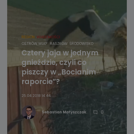
REGION
WIADOMOŚCI
OSTRÓW WLKP.
RASZKÓW
ŚRODOWISKO
Cztery jaja w jednym
gnieździe, czyli co
piszczy w „Bocianim
raporcie”?
25.04.2018 14:44
0
Sebastian Matyszczak