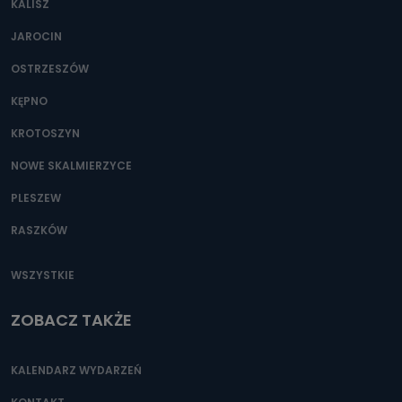
KALISZ
Można to zrobić pod numerem telefonu 62 735-51-05 lub
e-mailowo pod adresem: poczta@tvproart.pl
JAROCIN
OSTRZESZÓW
KĘPNO
KROTOSZYN
NOWE SKALMIERZYCE
PLESZEW
RASZKÓW
WSZYSTKIE
ZOBACZ TAKŻE
KALENDARZ WYDARZEŃ