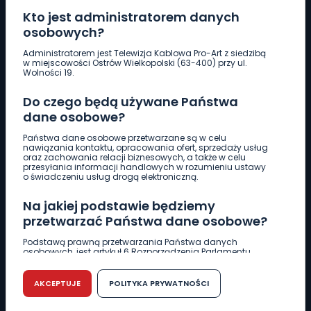
Kto jest administratorem danych
osobowych?
Pobierz logotyp
Administratorem jest Telewizja Kablowa Pro-Art z siedzibą
w miejscowości Ostrów Wielkopolski (63-400) przy ul.
Wolności 19.
LINIA INTERWENCYJNA
Do czego będą używane Państwa
661 997 997
dane osobowe?
Państwa dane osobowe przetwarzane są w celu
REDAKCJA
nawiązania kontaktu, opracowania ofert, sprzedaży usług
oraz zachowania relacji biznesowych, a także w celu
62 735 22 22
redakcja@wlkp24.info
przesyłania informacji handlowych w rozumieniu ustawy
o świadczeniu usług drogą elektroniczną.
DZIAŁ REKLAMY
Na jakiej podstawie będziemy
62 735 01 85
reklama@wlkp24.info
przetwarzać Państwa dane osobowe?
Podstawą prawną przetwarzania Państwa danych
osobowych, jest artykuł 6 Rozporządzenia Parlamentu
WIADOMOŚCI
Europejskiego i Rady (UE) 2016/679 z dnia 27 kwietnia 2016
r. w sprawie ochrony osób fizycznych w związku z
przetwarzaniem danych osobowych w sprawie
AKCEPTUJE
POLITYKA PRYWATNOŚCI
swobodnego przepływu takich danych oraz uchylenia
CIEKAWOSTKI
dyrektywy 95/46/WE (RODO).