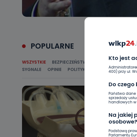
POPULARNE
Kto jest 
WSZYSTKIE
BEZPIECZEŃSTWO
CIEKAWOSTKI
E
Administratore
SYGNALE
OPINIE
POLITYKA
RELIGIA
SAMORZ
400) przy ul. Wo
Do czego
Państwa dane o
sprzedaży usłu
handlowych w r
Na jakiej
osobowe
Podstawą praw
Parlamentu Euro