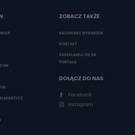
N
ZOBACZ TAKŻE
nio od
brane ze
WLKP.
KALENDARZ WYDARZEŃ
taktowy,
racownicy
KONTAKT
ZAREKLAMUJ SIĘ NA
PORTALU
SZÓW
DOŁĄCZ DO NAS
ZYN
Facebook
ALMIERZYCE
Instagram
W