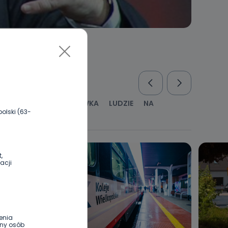
RUS
KULTURA I ROZRYWKA
LUDZIE
NA
olski (63-
WYWIADY
ZDROWIE
,
acji
enia
ony osób