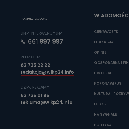
Do czasu wycof
uzasadnionego
WIADOMOŚC
Jakie da
Pobierz logotyp
Przetwarzane 
Państwa (lub z
CIEKAWOSTKI
LINIA INTERWENCYJNA
źródeł publiczn
adres korespo
661 997 997
oraz partnerzy
EDUKACJA
OPINIE
Jak skont
REDAKCJA
Można to zrob
GOSPODARKA I FI
62 735 22 22
poczta@tvproar
redakcja@wlkp24.info
HISTORIA
KORONAWIRUS
DZIAŁ REKLAMY
KULTURA I ROZRY
62 735 01 85
reklama@wlkp24.info
LUDZIE
NA SYGNALE
POLITYKA