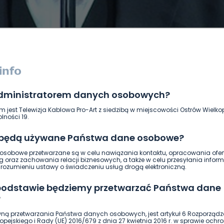
administratorem danych osobowych?
DUKACJA
GOSPODARKA I FINANSE
HISTORIA
KORONAWI
m jest Telewizja Kablowa Pro-Art z siedzibą w miejscowości Ostrów Wielkop
ĄD
ŚRODOWISKO
WASZE INFO
WSZYSTKICH ŚWIĘTYCH
lności 19.
 będą używane Państwa dane osobowe?
sobowe przetwarzane są w celu nawiązania kontaktu, opracowania ofert
g oraz zachowania relacji biznesowych, a także w celu przesyłania inform
ozumieniu ustawy o świadczeniu usług drogą elektroniczną.
 podstawie będziemy przetwarzać Państwa dane
?
ną przetwarzania Państwa danych osobowych, jest artykuł 6 Rozporządz
pejskiego i Rady (UE) 2016/679 z dnia 27 kwietnia 2016 r. w sprawie ochr