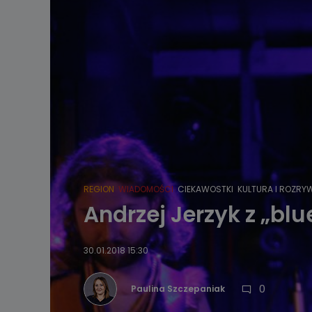
REGION
WIADOMOŚCI
CIEKAWOSTKI
KULTURA I ROZRY
Andrzej Jerzyk z „b
30.01.2018 15:30
0
Paulina Szczepaniak