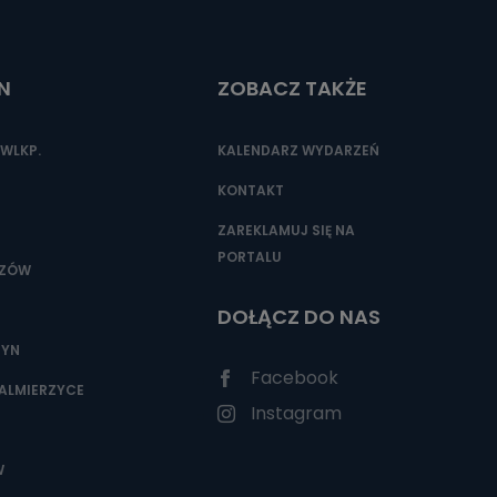
N
ZOBACZ TAKŻE
nio od
brane ze
taktowy,
WLKP.
KALENDARZ WYDARZEŃ
racownicy
KONTAKT
ZAREKLAMUJ SIĘ NA
PORTALU
SZÓW
DOŁĄCZ DO NAS
ZYN
Facebook
ALMIERZYCE
Instagram
W