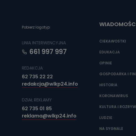
Do czasu wycof
uzasadnionego
Jakie da
WIADOMOŚC
Pobierz logotyp
Przetwarzane 
Państwa (lub z
źródeł publiczn
CIEKAWOSTKI
LINIA INTERWENCYJNA
adres korespo
oraz partnerzy
661 997 997
EDUKACJA
Jak skont
OPINIE
REDAKCJA
Można to zrob
poczta@tvproar
GOSPODARKA I FI
62 735 22 22
redakcja@wlkp24.info
HISTORIA
KORONAWIRUS
DZIAŁ REKLAMY
KULTURA I ROZRY
62 735 01 85
reklama@wlkp24.info
LUDZIE
NA SYGNALE