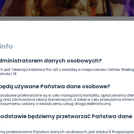
administratorem danych osobowych?
DUKACJA
GOSPODARKA I FINANSE
HISTORIA
KORONAWI
ĄD
ŚRODOWISKO
WASZE INFO
WSZYSTKICH ŚWIĘTYCH
m jest Telewizja Kablowa Pro-Art z siedzibą w miejscowości Ostrów Wielkop
lności 19.
 będą używane Państwa dane osobowe?
sobowe przetwarzane są w celu nawiązania kontaktu, opracowania ofert
g oraz zachowania relacji biznesowych, a także w celu przesyłania inform
ozumieniu ustawy o świadczeniu usług drogą elektroniczną.
 podstawie będziemy przetwarzać Państwa dane
?
ną przetwarzania Państwa danych osobowych, jest artykuł 6 Rozporządz