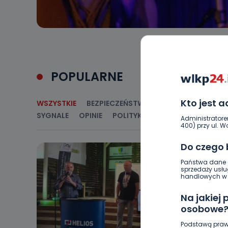
POPULARNE
Kto jest 
WSZYSTKIE
BEZPIECZEŃSTWO
CIEKAWOSTKI
E
SYGNALE
OPINIE
POLITYKA
RELIGIA
SAMORZ
Administratore
400) przy ul. Wo
Do czego
Państwa dane o
sprzedaży usłu
handlowych w r
Na jakiej
osobowe
Podstawą praw