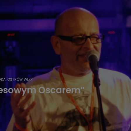
WKA
OSTRÓW WLKP.
luesowym Oscarem”