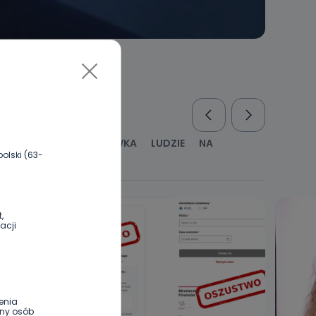
RUS
KULTURA I ROZRYWKA
LUDZIE
NA
olski (63-
WYWIADY
ZDROWIE
,
acji
enia
ony osób