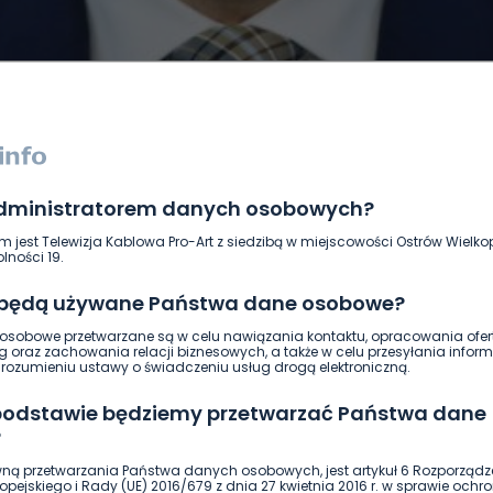
administratorem danych osobowych?
DUKACJA
GOSPODARKA I FINANSE
HISTORIA
KORONAWI
m jest Telewizja Kablowa Pro-Art z siedzibą w miejscowości Ostrów Wielkop
ĄD
ŚRODOWISKO
WASZE INFO
WSZYSTKICH ŚWIĘTYCH
lności 19.
 będą używane Państwa dane osobowe?
sobowe przetwarzane są w celu nawiązania kontaktu, opracowania ofert
g oraz zachowania relacji biznesowych, a także w celu przesyłania inform
ozumieniu ustawy o świadczeniu usług drogą elektroniczną.
 podstawie będziemy przetwarzać Państwa dane
?
ną przetwarzania Państwa danych osobowych, jest artykuł 6 Rozporządz
pejskiego i Rady (UE) 2016/679 z dnia 27 kwietnia 2016 r. w sprawie ochr