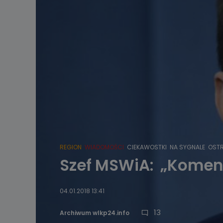
REGION
WIADOMOŚCI
CIEKAWOSTKI
NA SYGNALE
OSTR
Szef MSWiA: „Komend
04.01.2018 13:41
13
Archiwum wlkp24.info