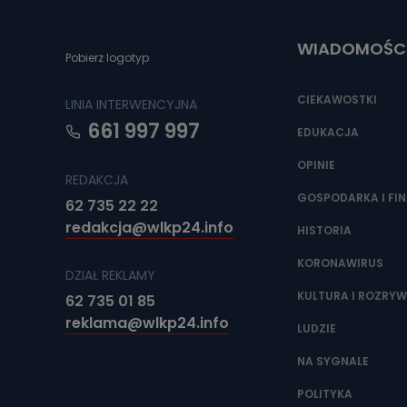
Do czasu wycof
uzasadnionego
WIADOMOŚC
Jakie da
Pobierz logotyp
Przetwarzane 
Państwa (lub z
CIEKAWOSTKI
LINIA INTERWENCYJNA
źródeł publiczn
adres korespo
661 997 997
oraz partnerzy
EDUKACJA
OPINIE
Jak skont
REDAKCJA
Można to zrob
GOSPODARKA I FI
62 735 22 22
poczta@tvproar
redakcja@wlkp24.info
HISTORIA
KORONAWIRUS
DZIAŁ REKLAMY
KULTURA I ROZRY
62 735 01 85
reklama@wlkp24.info
LUDZIE
NA SYGNALE
POLITYKA