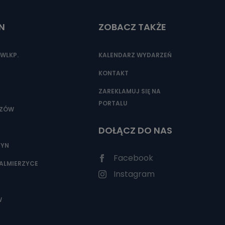
N
ZOBACZ TAKŻE
nio od
brane ze
WLKP.
KALENDARZ WYDARZEŃ
taktowy,
racownicy
KONTAKT
ZAREKLAMUJ SIĘ NA
PORTALU
SZÓW
DOŁĄCZ DO NAS
ZYN
Facebook
ALMIERZYCE
Instagram
W