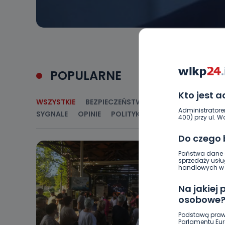
POPULARNE
Kto jest 
WSZYSTKIE
BEZPIECZEŃSTWO
CIEKAWOSTKI
E
Administratore
SYGNALE
OPINIE
POLITYKA
RELIGIA
SAMORZ
400) przy ul. Wo
Do czego
Państwa dane o
sprzedaży usłu
handlowych w r
Na jakiej
osobowe
Podstawą praw
Parlamentu Euro