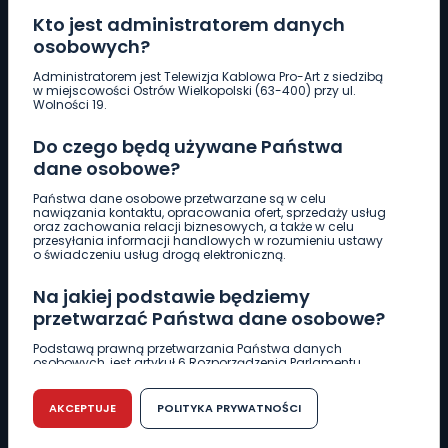
Kto jest administratorem danych
osobowych?
Pobierz logotyp
Administratorem jest Telewizja Kablowa Pro-Art z siedzibą
w miejscowości Ostrów Wielkopolski (63-400) przy ul.
Wolności 19.
LINIA INTERWENCYJNA
Do czego będą używane Państwa
661 997 997
dane osobowe?
Państwa dane osobowe przetwarzane są w celu
REDAKCJA
nawiązania kontaktu, opracowania ofert, sprzedaży usług
oraz zachowania relacji biznesowych, a także w celu
62 735 22 22
redakcja@wlkp24.info
przesyłania informacji handlowych w rozumieniu ustawy
o świadczeniu usług drogą elektroniczną.
DZIAŁ REKLAMY
Na jakiej podstawie będziemy
62 735 01 85
reklama@wlkp24.info
przetwarzać Państwa dane osobowe?
Podstawą prawną przetwarzania Państwa danych
osobowych, jest artykuł 6 Rozporządzenia Parlamentu
WIADOMOŚCI
Europejskiego i Rady (UE) 2016/679 z dnia 27 kwietnia 2016
r. w sprawie ochrony osób fizycznych w związku z
przetwarzaniem danych osobowych w sprawie
AKCEPTUJE
POLITYKA PRYWATNOŚCI
swobodnego przepływu takich danych oraz uchylenia
CIEKAWOSTKI
dyrektywy 95/46/WE (RODO).