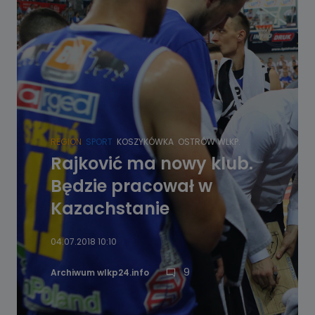
REGION
SPORT
KOSZYKÓWKA
OSTRÓW WLKP.
Rajković ma nowy klub.
Będzie pracował w
Kazachstanie
04.07.2018 10:10
9
Archiwum wlkp24.info