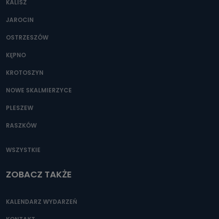
KALISZ
Można to zrobić pod numerem telefonu 62 735-51-05 lub
e-mailowo pod adresem: poczta@tvproart.pl
JAROCIN
OSTRZESZÓW
KĘPNO
KROTOSZYN
NOWE SKALMIERZYCE
PLESZEW
RASZKÓW
WSZYSTKIE
ZOBACZ TAKŻE
KALENDARZ WYDARZEŃ