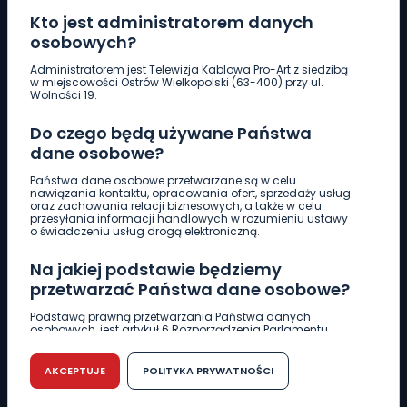
Kto jest administratorem danych
osobowych?
Pobierz logotyp
Administratorem jest Telewizja Kablowa Pro-Art z siedzibą
w miejscowości Ostrów Wielkopolski (63-400) przy ul.
Wolności 19.
LINIA INTERWENCYJNA
Do czego będą używane Państwa
661 997 997
dane osobowe?
Państwa dane osobowe przetwarzane są w celu
REDAKCJA
nawiązania kontaktu, opracowania ofert, sprzedaży usług
oraz zachowania relacji biznesowych, a także w celu
62 735 22 22
redakcja@wlkp24.info
przesyłania informacji handlowych w rozumieniu ustawy
o świadczeniu usług drogą elektroniczną.
DZIAŁ REKLAMY
Na jakiej podstawie będziemy
62 735 01 85
reklama@wlkp24.info
przetwarzać Państwa dane osobowe?
Podstawą prawną przetwarzania Państwa danych
osobowych, jest artykuł 6 Rozporządzenia Parlamentu
WIADOMOŚCI
Europejskiego i Rady (UE) 2016/679 z dnia 27 kwietnia 2016
r. w sprawie ochrony osób fizycznych w związku z
przetwarzaniem danych osobowych w sprawie
AKCEPTUJE
POLITYKA PRYWATNOŚCI
swobodnego przepływu takich danych oraz uchylenia
CIEKAWOSTKI
dyrektywy 95/46/WE (RODO).