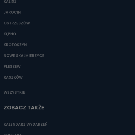
KALISZ
Można to zrobić pod numerem telefonu 62 735-51-05 lub
e-mailowo pod adresem: poczta@tvproart.pl
JAROCIN
OSTRZESZÓW
KĘPNO
KROTOSZYN
NOWE SKALMIERZYCE
PLESZEW
RASZKÓW
WSZYSTKIE
ZOBACZ TAKŻE
KALENDARZ WYDARZEŃ