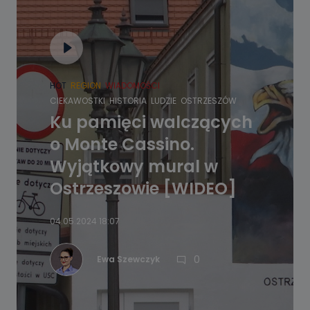
HOT
REGION
WIADOMOŚCI
CIEKAWOSTKI
HISTORIA
LUDZIE
OSTRZESZÓW
Ku pamięci walczących
o Monte Cassino.
Wyjątkowy mural w
Ostrzeszowie [WIDEO]
04.05.2024 18:07
0
Ewa Szewczyk