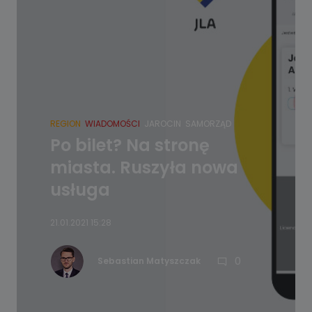
REGION
WIADOMOŚCI
JAROCIN
SAMORZĄD
Po bilet? Na stronę
miasta. Ruszyła nowa
usługa
21.01.2021 15:28
0
Sebastian Matyszczak