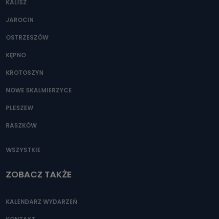
KALISZ
Można to zrobić pod numerem telefonu 62 735-51-05 lub
e-mailowo pod adresem: poczta@tvproart.pl
JAROCIN
OSTRZESZÓW
KĘPNO
KROTOSZYN
NOWE SKALMIERZYCE
PLESZEW
RASZKÓW
WSZYSTKIE
ZOBACZ TAKŻE
KALENDARZ WYDARZEŃ