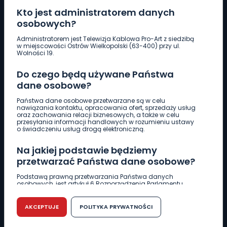
Kto jest administratorem danych
osobowych?
Pobierz logotyp
Administratorem jest Telewizja Kablowa Pro-Art z siedzibą
w miejscowości Ostrów Wielkopolski (63-400) przy ul.
Wolności 19.
LINIA INTERWENCYJNA
Do czego będą używane Państwa
661 997 997
dane osobowe?
Państwa dane osobowe przetwarzane są w celu
REDAKCJA
nawiązania kontaktu, opracowania ofert, sprzedaży usług
oraz zachowania relacji biznesowych, a także w celu
62 735 22 22
redakcja@wlkp24.info
przesyłania informacji handlowych w rozumieniu ustawy
o świadczeniu usług drogą elektroniczną.
DZIAŁ REKLAMY
Na jakiej podstawie będziemy
62 735 01 85
reklama@wlkp24.info
przetwarzać Państwa dane osobowe?
Podstawą prawną przetwarzania Państwa danych
osobowych, jest artykuł 6 Rozporządzenia Parlamentu
WIADOMOŚCI
Europejskiego i Rady (UE) 2016/679 z dnia 27 kwietnia 2016
r. w sprawie ochrony osób fizycznych w związku z
przetwarzaniem danych osobowych w sprawie
AKCEPTUJE
POLITYKA PRYWATNOŚCI
swobodnego przepływu takich danych oraz uchylenia
CIEKAWOSTKI
dyrektywy 95/46/WE (RODO).