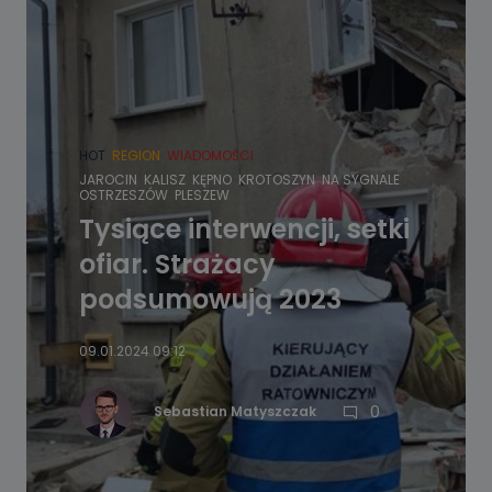
HOT
REGION
WIADOMOŚCI
JAROCIN
KALISZ
KĘPNO
KROTOSZYN
NA SYGNALE
OSTRZESZÓW
PLESZEW
Tysiące interwencji, setki
ofiar. Strażacy
podsumowują 2023
09.01.2024 09:12
0
Sebastian Matyszczak