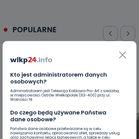
POPULARNE
WSZYSTKIE
BEZPIECZEŃSTWO
CIEKAWOSTKI
EDUKACJA
GOSPODARKA I FINANSE
HISTORIA
KORONAWIRUS
KULTURA I ROZRYWKA
LUDZIE
NA
SYGNALE
OPINIE
POLITYKA
RELIGIA
SAMORZĄD
Kto jest administratorem danych
ŚRODOWISKO
WASZE INFO
WSZYSTKICH ŚWIĘTYCH
osobowych?
WYWIADY
ZDROWIE
Administratorem jest Telewizja Kablowa Pro-Art z siedzibą
w miejscowości Ostrów Wielkopolski (63-400) przy ul.
Wolności 19.
Do czego będą używane Państwa
dane osobowe?
Państwa dane osobowe przetwarzane są w celu
nawiązania kontaktu, opracowania ofert, sprzedaży usług
oraz zachowania relacji biznesowych, a także w celu